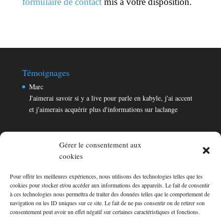
formulaire de contact
mis à votre disposition.
Témoignages
Marc
J'aimerai savoir si y a live pour parle en kabyle, j'ai accent
et j'aimerais acquérir plus d'informations sur laclange
Gérer le consentement aux
cookies
Pour offrir les meilleures expériences, nous utilisons des technologies telles que les
Témoignages
cookies pour stocker et/ou accéder aux informations des appareils. Le fait de consentir
Marc
à ces technologies nous permettra de traiter des données telles que le comportement de
navigation ou les ID uniques sur ce site. Le fait de ne pas consentir ou de retirer son
J'aimerai savoir si y a live pour parle en kabyle, j'ai accent
consentement peut avoir un effet négatif sur certaines caractéristiques et fonctions.
et j'aimerais acquérir plus d'informations sur laclange