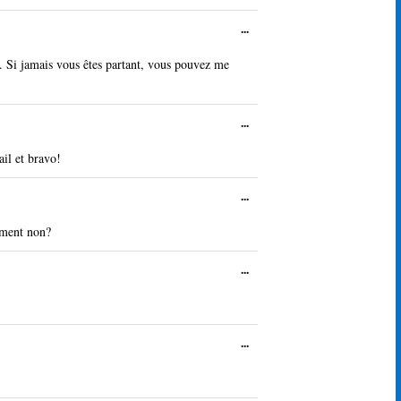
méta.
Ouvrir/Fermer
...
cette
boîte
s. Si jamais vous êtes partant, vous pouvez me
méta.
Ouvrir/Fermer
...
cette
boîte
ail et bravo!
méta.
Ouvrir/Fermer
...
cette
boîte
cement non?
méta.
Ouvrir/Fermer
...
cette
boîte
méta.
Ouvrir/Fermer
...
cette
boîte
méta.