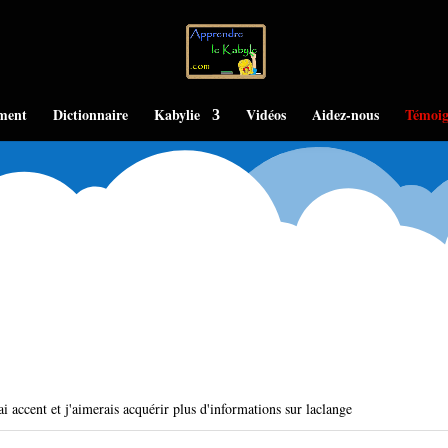
ment
Dictionnaire
Kabylie
Vidéos
Aidez-nous
Témoig
'ai accent et j'aimerais acquérir plus d'informations sur laclange