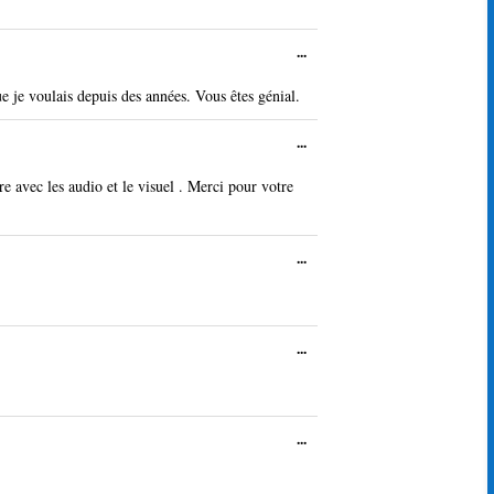
boîte
méta.
Ouvrir/Fermer
...
cette
boîte
e je voulais depuis des années. Vous êtes génial.
méta.
Ouvrir/Fermer
...
cette
boîte
e avec les audio et le visuel . Merci pour votre
méta.
Ouvrir/Fermer
...
cette
boîte
méta.
Ouvrir/Fermer
...
cette
boîte
méta.
Ouvrir/Fermer
...
cette
boîte