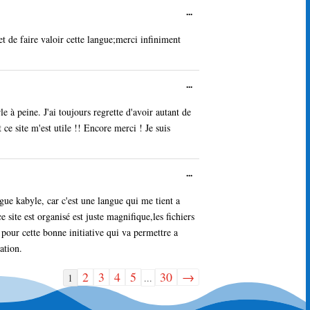
Ouvrir/Fermer
...
cette
boîte
et de faire valoir cette langue;merci infiniment
méta.
Ouvrir/Fermer
...
cette
boîte
 à peine. J'ai toujours regrette d'avoir autant de
méta.
ce site m'est utile !! Encore merci ! Je suis
Ouvrir/Fermer
...
cette
boîte
gue kabyle, car c'est une langue qui me tient a
méta.
 site est organisé est juste magnifique,les fichiers
 pour cette bonne initiative qui va permettre a
ation.
2
3
4
5
30
→
Navigation
1
...
dans
la