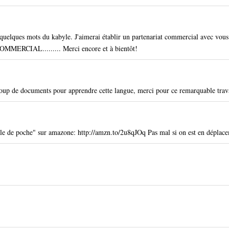
e quelques mots du kabyle. J'aimerai établir un partenariat commercial avec vou
MMERCIAL......... Merci encore et à bientôt!
aucoup de documents pour apprendre cette langue, merci pour ce remarquable trav
abyle de poche" sur amazone: http://amzn.to/2u8qJOq Pas mal si on est en dépla