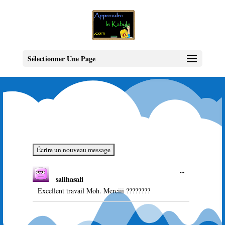
Sélectionner Une Page
Ouvrir/Ferme
...
salihasali
cette
boîte
Excellent travail Moh. Merciii ????????
méta.