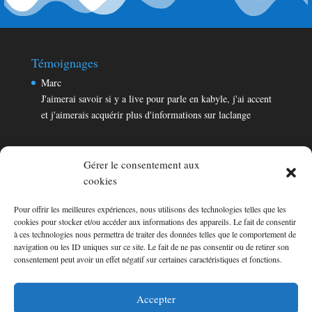
Témoignages
Marc
J'aimerai savoir si y a live pour parle en kabyle, j'ai accent
et j'aimerais acquérir plus d'informations sur laclange
Gérer le consentement aux
cookies
Pour offrir les meilleures expériences, nous utilisons des technologies telles que les
Témoignages
cookies pour stocker et/ou accéder aux informations des appareils. Le fait de consentir
Marc
à ces technologies nous permettra de traiter des données telles que le comportement de
navigation ou les ID uniques sur ce site. Le fait de ne pas consentir ou de retirer son
J'aimerai savoir si y a live pour parle en kabyle, j'ai accent
consentement peut avoir un effet négatif sur certaines caractéristiques et fonctions.
et j'aimerais acquérir plus d'informations sur laclange
Consultez les témoignages
Accepter