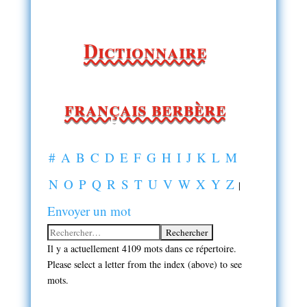
Dictionnaire
français berbère
#
A
B
C
D
E
F
G
H
I
J
K
L
M
N
O
P
Q
R
S
T
U
V
W
X
Y
Z
|
Envoyer un mot
Il y a actuellement 4109 mots dans ce répertoire.
Please select a letter from the index (above) to see
mots.