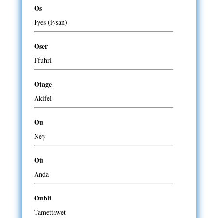
Os
Iγes (iγsan)
Oser
Ffuhri
Otage
Akifel
Ou
Neγ
Où
Anda
Oubli
Tamettawet