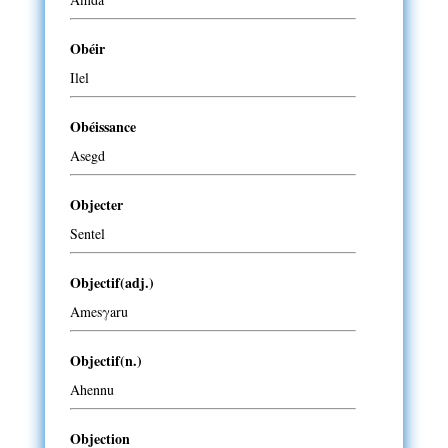
Obéir
Ilel
Obéissance
Asegd
Objecter
Sentel
Objectif(adj.)
Amesγaru
Objectif(n.)
Ahennu
Objection