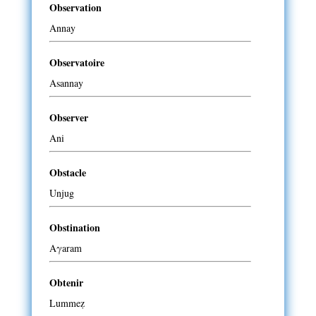
Observation
Annay
Observatoire
Asannay
Observer
Ani
Obstacle
Unjug
Obstination
Aγaram
Obtenir
Lummeẓ