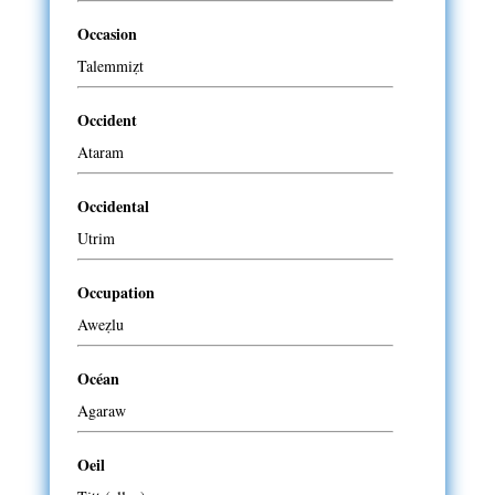
Occasion
Talemmiẓt
Occident
Ataram
Occidental
Utrim
Occupation
Aweẓlu
Océan
Agaraw
Oeil