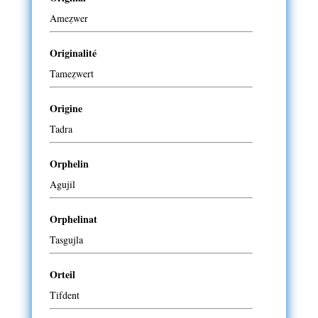
Ameẓwer
Originalité
Tameẓwert
Origine
Tadra
Orphelin
Agujil
Orphelinat
Tasgujla
Orteil
Tifdent