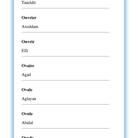
Taneldit
Ouvrier
Axeddam
Ouvrir
Elli
Ovaire
Agad
Ovale
Aglayan
Ovule
Abalal
Oxyde