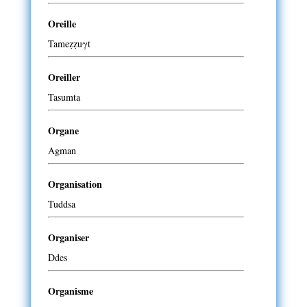
Oreille
Tameẓẓuγt
Oreiller
Tasumta
Organe
Agman
Organisation
Tuddsa
Organiser
Ddes
Organisme