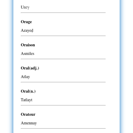
Ureγ
Orage
Azayeḍ
Oraison
Asmiles
Oral(adj.)
Atlay
Oral(n.)
Tatlayt
Orateur
Amennay