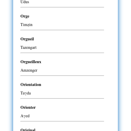
Udus
Orge
Timẓin
Orgueil
Tazengart
Orgueilleux
Amzenger
Orientation
Taγda
Orienter
Aγed
Original