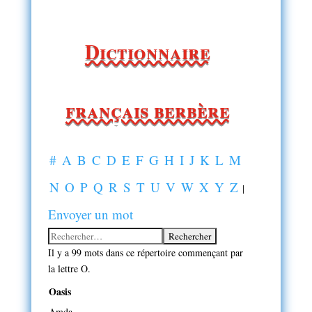
Dictionnaire
français berbère
#
A
B
C
D
E
F
G
H
I
J
K
L
M
N
O
P
Q
R
S
T
U
V
W
X
Y
Z
|
Envoyer un mot
Il y a 99 mots dans ce répertoire commençant par
la lettre O.
Oasis
Amda