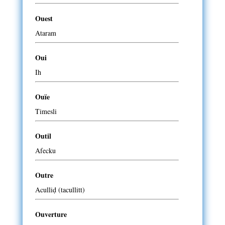
Ouest
Ataram
Oui
Ih
Ouïe
Timesli
Outil
Afecku
Outre
Aculliḍ (tacullitt)
Ouverture