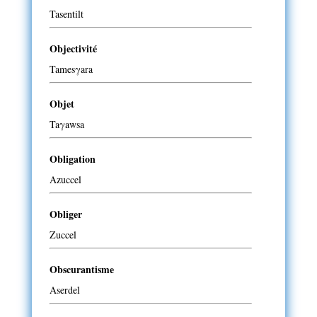
Tasentilt
Objectivité
Tamesγara
Objet
Taγawsa
Obligation
Azuccel
Obliger
Zuccel
Obscurantisme
Aserdel