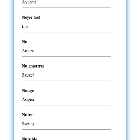
Aγurmi
Noyer (se)
Lγi
Nu
Amazuf
Nu (mettre)
Zzuzef
Nuage
Asigna
Nuire
Ssertey
Nuisible