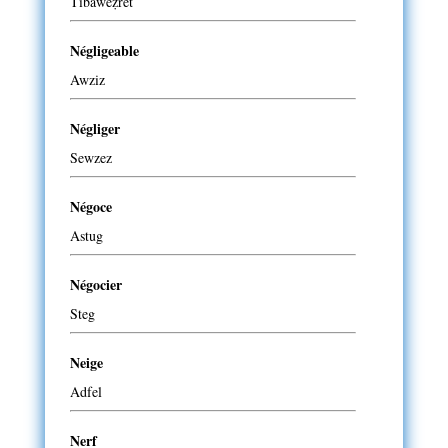
Tibaweẓret
Négligeable
Awziz
Négliger
Sewzez
Négoce
Astug
Négocier
Steg
Neige
Adfel
Nerf