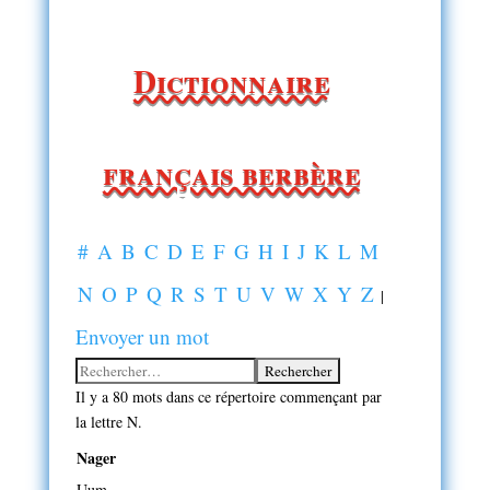
Dictionnaire
français berbère
#
A
B
C
D
E
F
G
H
I
J
K
L
M
N
O
P
Q
R
S
T
U
V
W
X
Y
Z
|
Envoyer un mot
Il y a 80 mots dans ce répertoire commençant par
la lettre N.
Nager
Uum