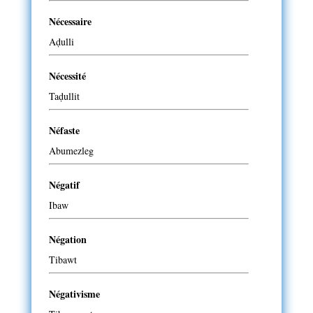
Nécessaire
Aḍulli
Nécessité
Taḍullit
Néfaste
Abumezleg
Négatif
Ibaw
Négation
Tibawt
Négativisme