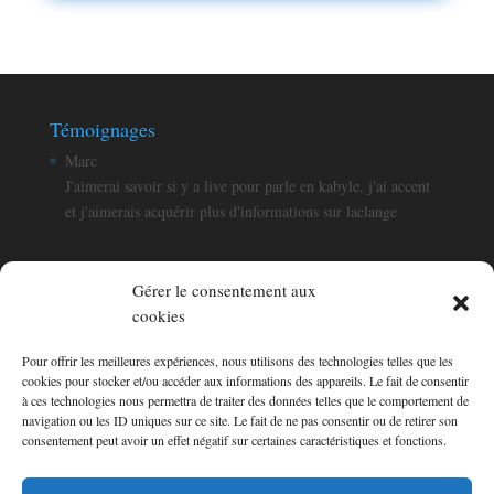
Témoignages
Aqjun
Merci beaucoup pour cet excellent site , bravo pour votre
formidable travail!
Gérer le consentement aux
cookies
Pour offrir les meilleures expériences, nous utilisons des technologies telles que les
Témoignages
cookies pour stocker et/ou accéder aux informations des appareils. Le fait de consentir
Aqjun
à ces technologies nous permettra de traiter des données telles que le comportement de
navigation ou les ID uniques sur ce site. Le fait de ne pas consentir ou de retirer son
Merci beaucoup pour cet excellent site , bravo pour votre
consentement peut avoir un effet négatif sur certaines caractéristiques et fonctions.
formidable travail!
Consultez les témoignages