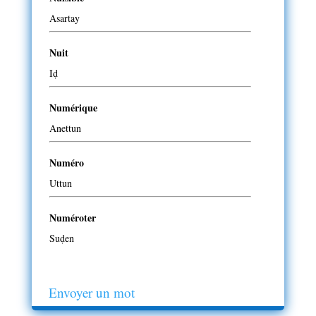
Asartay
Nuit
Iḍ
Numérique
Anettun
Numéro
Uttun
Numéroter
Suḍen
Envoyer un mot