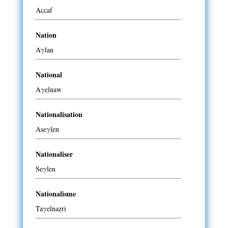
Accaf
Nation
Aγlan
National
Aγelnaw
Nationalisation
Aseγlen
Nationaliser
Seγlen
Nationalisme
Taγelnaẓri