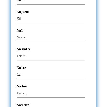
Naguère
Zik
Naïf
Neyya
Naissance
Talalit
Naître
Lul
Narine
Tinzart
Natation