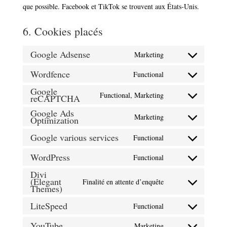
que possible. Facebook et TikTok se trouvent aux États-Unis.
6. Cookies placés
Google Adsense
Marketing
Consent
to
Wordfence
Functional
Consent
service
Google
to
google-
Functional, Marketing
reCAPTCHA
Consent
service
adsense
Google Ads
to
wordfence
Marketing
Optimization
Consent
service
to
google-
Google various services
Functional
Consent
service
recaptcha
to
WordPress
google-
Functional
Consent
service
ads-
Divi
to
google-
(Elegant
optimization
Finalité en attente d’enquête
service
Consent
Themes)
various-
wordpress
to
services
LiteSpeed
Functional
service
Consent
divi-
to
YouTube
Marketing