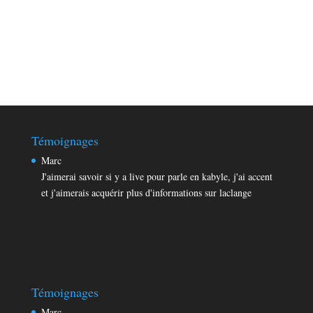
Témoignages
Marc
J'aimerai savoir si y a live pour parle en kabyle, j'ai accent
et j'aimerais acquérir plus d'informations sur laclange
Aqjun
Merci beaucoup pour cet excellent site , bravo pour votre
formidable travail!
Témoignages
Marc