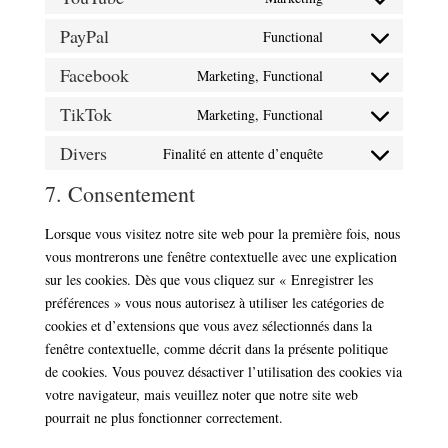
Consent
(elegant-
service
to
PayPal
themes)
Functional
litespeed
Consent
service
to
Facebook
Marketing, Functional
youtube
Consent
service
to
TikTok
Marketing, Functional
paypal
Consent
service
to
Divers
Finalité en attente d’enquête
facebook
Consent
service
to
7. Consentement
tiktok
service
divers
Lorsque vous visitez notre site web pour la première fois, nous
vous montrerons une fenêtre contextuelle avec une explication
sur les cookies. Dès que vous cliquez sur « Enregistrer les
préférences » vous nous autorisez à utiliser les catégories de
cookies et d’extensions que vous avez sélectionnés dans la
fenêtre contextuelle, comme décrit dans la présente politique
de cookies. Vous pouvez désactiver l’utilisation des cookies via
votre navigateur, mais veuillez noter que notre site web
pourrait ne plus fonctionner correctement.