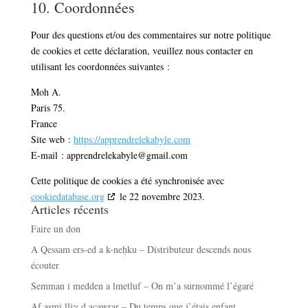
10. Coordonnées
Pour des questions et/ou des commentaires sur notre politique
de cookies et cette déclaration, veuillez nous contacter en
utilisant les coordonnées suivantes :
Moh A.
Paris 75.
France
Site web :
https://apprendrelekabyle.com
E-mail :
apprendrelekabyle@
gmail.com
Cette politique de cookies a été synchronisée avec
cookiedatabase.org
le 22 novembre 2023.
Articles récents
Faire un don
A Qessam ers-ed a k-neḥku – Distributeur descends nous
écouter
Semman i medden a lmetluf – On m’a surnommé l’égaré
Af asmi lliγ d acawrar – Du temps que j’étais enfant