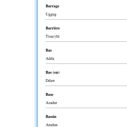
Barrage
Uggug
Barrière
Tisseγlit
Bas
Adda
Bas (en)
Ddaw
Base
Azadur
Bassin
Amdun