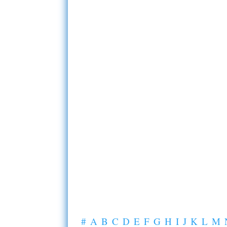
#
A
B
C
D
E
F
G
H
I
J
K
L
M