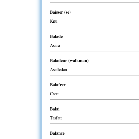
Baisser (se)
Knu
Balade
Asara
Baladeur (walkman)
Asefledan
Balafrer
Crem
Balai
Tasfatt
Balance