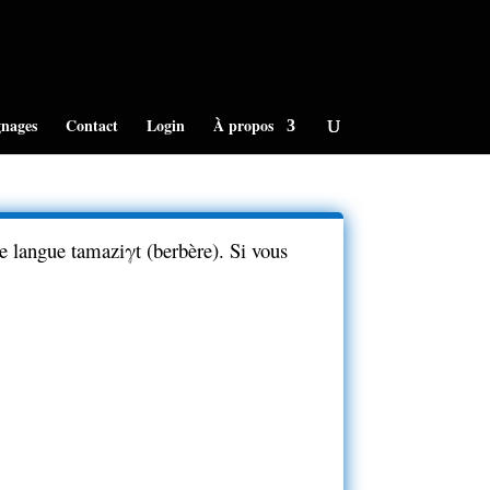
nages
Contact
Login
À propos
 langue tamaziγt (berbère). Si vous