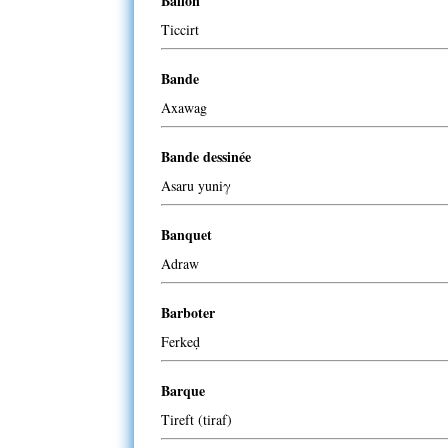
Ballon
Ticcirt
Bande
Axawag
Bande dessinée
Asaru yuniγ
Banquet
Adraw
Barboter
Ferkeḍ
Barque
Tireft (tiraf)