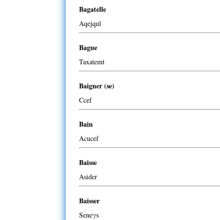
Bagatelle
Aqejqul
Bague
Taxatemt
Baigner (se)
Ccef
Bain
Acucef
Baisse
Asider
Baisser
Seneγs