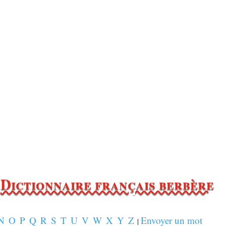
Dictionnaire français berbère
N
O
P
Q
R
S
T
U
V
W
X
Y
Z
Envoyer un mot
|