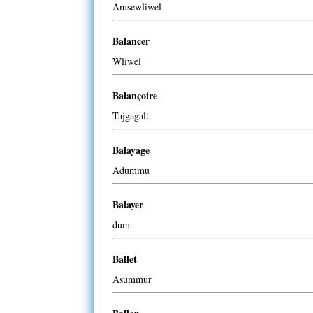
Amsewliwel
Balancer
Wliwel
Balançoire
Tajgagalt
Balayage
Aḍummu
Balayer
ḍum
Ballet
Asummur