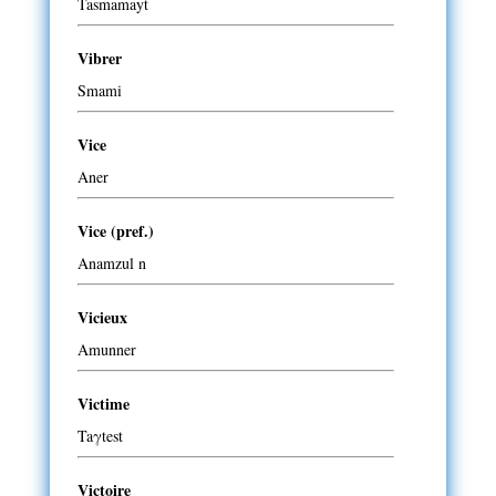
Tasmamayt
Vibrer
Smami
Vice
Aner
Vice (pref.)
Anamzul n
Vicieux
Amunner
Victime
Taγtest
Victoire