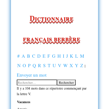
Dictionnaire
français berbère
#
A
B
C
D
E
F
G
H
I
J
K
L
M
N
O
P
Q
R
S
T
U
V
W
X
Y
Z
|
Envoyer un mot
Il y a 104 mots dans ce répertoire commençant par
la lettre V.
Vacances
Amaris