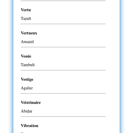
Vertu
Taẓult
Vertueux
Amaẓul
Vessie
Tambult
Vestige
Agaluz
Vétérinaire
Abiḍar
Vibration