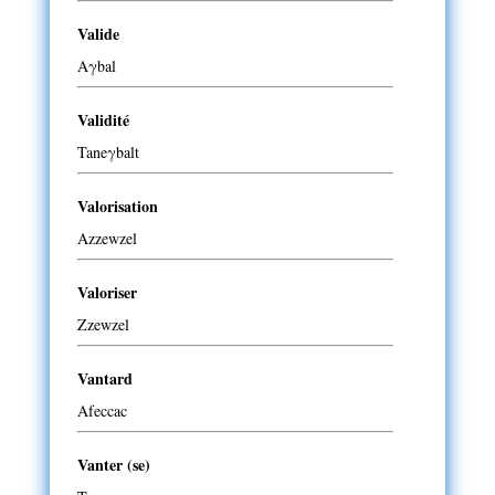
Valide
Aγbal
Validité
Taneγbalt
Valorisation
Azzewzel
Valoriser
Zzewzel
Vantard
Afeccac
Vanter (se)