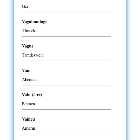
Gzi
Vagabondage
Timeckit
Vague
Tamdeswelt
Vain
Abennan
Vain (être)
Bennen
Vaincu
Amerni