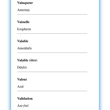
Vainqueur
Amernay
Vaisselle
Iceqduren
Valable
Ameddafu
Valable (être)
Ddufet
Valeur
Azal
Validation
Aseγbel