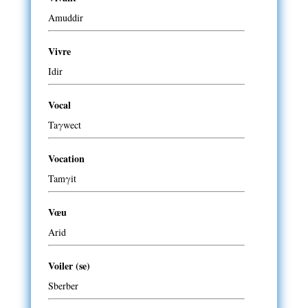
Amuddir
Vivre
Idir
Vocal
Taγwect
Vocation
Tamγit
Vœu
Arid
Voiler (se)
Sberber