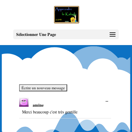
Sélectionner Une Page
Ouvrir/Ferme
...
amine
cette
boîte
Merci beaucoup c'est très gentille
méta.