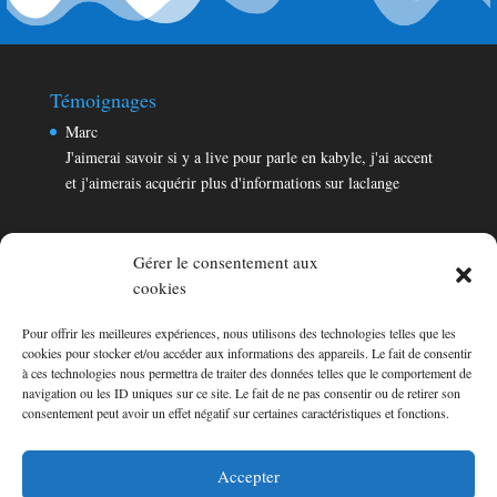
Témoignages
Marc
J'aimerai savoir si y a live pour parle en kabyle, j'ai accent
et j'aimerais acquérir plus d'informations sur laclange
Gérer le consentement aux
cookies
Pour offrir les meilleures expériences, nous utilisons des technologies telles que les
Témoignages
cookies pour stocker et/ou accéder aux informations des appareils. Le fait de consentir
Marc
à ces technologies nous permettra de traiter des données telles que le comportement de
navigation ou les ID uniques sur ce site. Le fait de ne pas consentir ou de retirer son
J'aimerai savoir si y a live pour parle en kabyle, j'ai accent
consentement peut avoir un effet négatif sur certaines caractéristiques et fonctions.
et j'aimerais acquérir plus d'informations sur laclange
Consultez les témoignages
Accepter