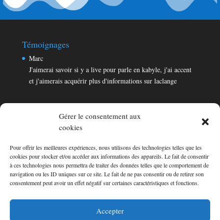
Témoignages
Marc
J'aimerai savoir si y a live pour parle en kabyle, j'ai accent
et j'aimerais acquérir plus d'informations sur laclange
Gérer le consentement aux
cookies
Pour offrir les meilleures expériences, nous utilisons des technologies telles que les
Témoignages
cookies pour stocker et/ou accéder aux informations des appareils. Le fait de consentir
Marc
à ces technologies nous permettra de traiter des données telles que le comportement de
navigation ou les ID uniques sur ce site. Le fait de ne pas consentir ou de retirer son
J'aimerai savoir si y a live pour parle en kabyle, j'ai accent
consentement peut avoir un effet négatif sur certaines caractéristiques et fonctions.
et j'aimerais acquérir plus d'informations sur laclange
Consultez les témoignages
Accepter