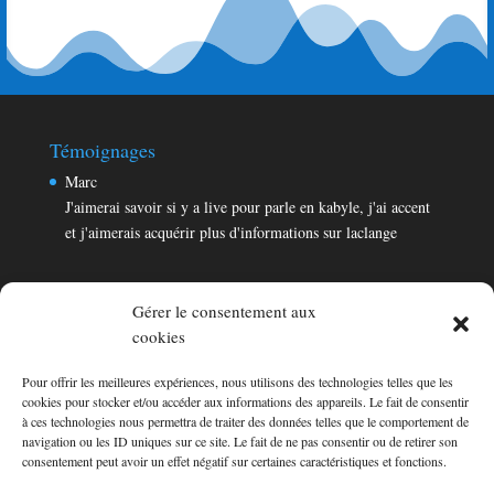
Témoignages
Marc
J'aimerai savoir si y a live pour parle en kabyle, j'ai accent
et j'aimerais acquérir plus d'informations sur laclange
Gérer le consentement aux
cookies
Pour offrir les meilleures expériences, nous utilisons des technologies telles que les
Témoignages
cookies pour stocker et/ou accéder aux informations des appareils. Le fait de consentir
Marc
à ces technologies nous permettra de traiter des données telles que le comportement de
navigation ou les ID uniques sur ce site. Le fait de ne pas consentir ou de retirer son
J'aimerai savoir si y a live pour parle en kabyle, j'ai accent
consentement peut avoir un effet négatif sur certaines caractéristiques et fonctions.
et j'aimerais acquérir plus d'informations sur laclange