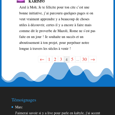
KARIM93
cette
boîte
Azul à Moh; Je te félicite pour ton cite c’est une
méta.
bonne initiative, j’ai parcouru quelques pages si on
veut vraiment apprendre y a beaucoup de choses
utiles à découvrir, certes il y a encore à faire mais
comme dit le proverbe de Mazoli, Rome ne s’est pas
faite en un jour ! Je souhaite un succès et un
aboutissement à ton projet, pour perpétuer notre
longue à travers les siècles à venir !
←
1
2
3
5
30
→
Navigation
4
...
dans
la
liste
du
livre
d’or
Témoignages
Marc
J'aimerai savoir si y a live pour parle en kabyle, j'ai accent