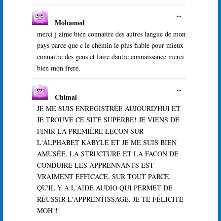
méta.
Ouvrir/Ferme
...
Mohamed
cette
boîte
merci j aime bien connaitre des autres langue de mon
méta.
pays parce que c le chemin le plus fiable pour mieux
connaitre des gens et faire dautre connaissance merci
bien mon frere.
Ouvrir/Ferme
...
Chimal
cette
boîte
JE ME SUIS ENREGISTRÉE AUJOURD'HUI ET
méta.
JE TROUVE CE SITE SUPERBE! JE VIENS DE
FINIR LA PREMIÈRE LECON SUR
L'ALPHABET KABYLE ET JE ME SUIS BIEN
AMUSÉE. LA STRUCTURE ET LA FACON DE
CONDUIRE LES APPRENNANTS EST
VRAIMENT EFFICACE, SUR TOUT PARCE
QU'IL Y A L'AIDE AUDIO QUI PERMET DE
RÉUSSIR L'APPRENTISSAGE. JE TE FÉLICITE
MOH!!!