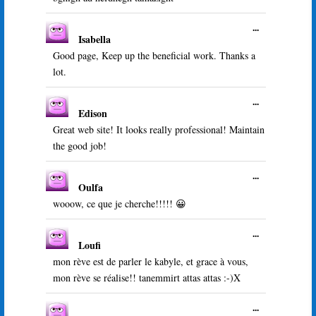
livre
méta.
d’or
Ouvrir/Ferme
...
Isabella
cette
boîte
Good page, Keep up the beneficial work. Thanks a
méta.
lot.
Ouvrir/Ferme
...
Edison
cette
boîte
Great web site! It looks really professional! Maintain
méta.
the good job!
Ouvrir/Ferme
...
Oulfa
cette
boîte
wooow, ce que je cherche!!!!! 😀
méta.
Ouvrir/Ferme
...
Loufi
cette
boîte
mon rève est de parler le kabyle, et grace à vous,
méta.
mon rève se réalise!! tanemmirt attas attas :-)X
Ouvrir/Ferme
...