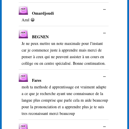
méta.
Ouvrir/Ferme
...
Omardjoudi
cette
boîte
Azul 😀
méta.
Ouvrir/Ferme
...
BEGNEN
cette
boîte
Je ne peux mettre un note maximale pour l'instant
méta.
car je commence juste à apprendre mais merci de
penser à ceux qui ne peuvent assister à un cours en
collège ou en centre spécialisé. Bonne continuation.
Ouvrir/Ferme
...
Fares
cette
boîte
moh ta methode d apprentissage est vraiment adapte
méta.
a ce que je recherche ayant une connaissance de la
langue plus comprise que parle cela m aide beaucoup
pour la prononciation et a apprendre plus je te suis
tres reconaissant merci beaucoup
Ouvrir/Ferme
...