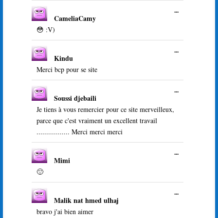
Ouvrir/Ferme
...
CameliaCamy
cette
boîte
😳 :V)
méta.
Ouvrir/Ferme
...
Kindu
cette
boîte
Merci bcp pour se site
méta.
Ouvrir/Ferme
...
Soussi djebaili
cette
boîte
Je tiens à vous remercier pour ce site merveilleux,
méta.
parce que c'est vraiment un excellent travail
................. Merci merci merci
Ouvrir/Ferme
...
Mimi
cette
boîte
🙂
méta.
Ouvrir/Ferme
...
Malik nat hmed ulhaj
cette
boîte
bravo j'ai bien aimer