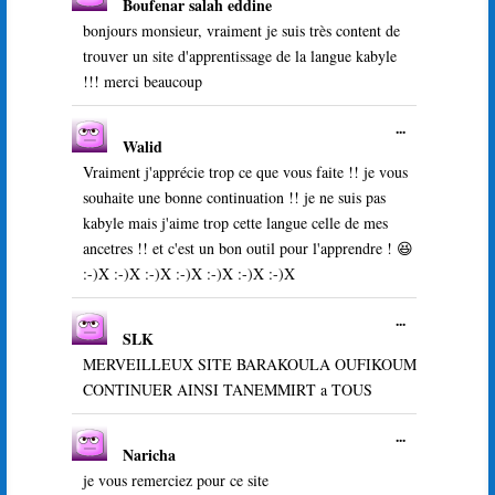
Boufenar salah eddine
cette
boîte
bonjours monsieur, vraiment je suis très content de
méta.
trouver un site d'apprentissage de la langue kabyle
!!! merci beaucoup
Ouvrir/Ferme
...
Walid
cette
boîte
Vraiment j'apprécie trop ce que vous faite !! je vous
méta.
souhaite une bonne continuation !! je ne suis pas
kabyle mais j'aime trop cette langue celle de mes
ancetres !! et c'est un bon outil pour l'apprendre ! 😆
:-)X :-)X :-)X :-)X :-)X :-)X :-)X
Ouvrir/Ferme
...
SLK
cette
boîte
MERVEILLEUX SITE BARAKOULA OUFIKOUM
méta.
CONTINUER AINSI TANEMMIRT a TOUS
Ouvrir/Ferme
...
Naricha
cette
boîte
je vous remerciez pour ce site