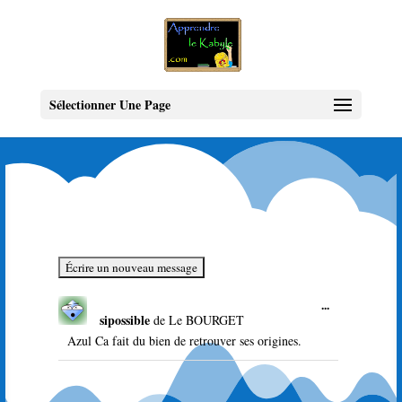
Sélectionner Une Page
Ouvrir/Ferme
...
sipossible
de
Le BOURGET
cette
boîte
Azul Ca fait du bien de retrouver ses origines.
méta.