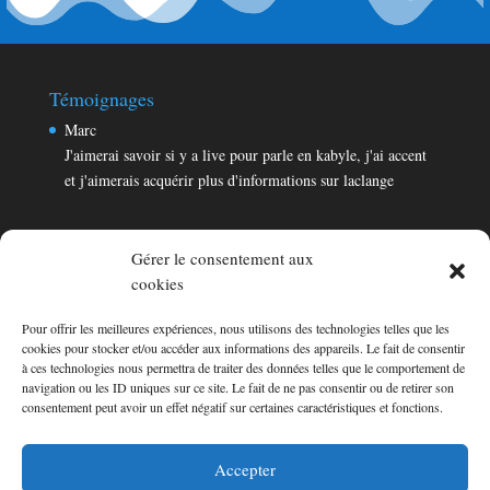
Témoignages
Marc
J'aimerai savoir si y a live pour parle en kabyle, j'ai accent
et j'aimerais acquérir plus d'informations sur laclange
Gérer le consentement aux
cookies
Pour offrir les meilleures expériences, nous utilisons des technologies telles que les
Témoignages
cookies pour stocker et/ou accéder aux informations des appareils. Le fait de consentir
Marc
à ces technologies nous permettra de traiter des données telles que le comportement de
navigation ou les ID uniques sur ce site. Le fait de ne pas consentir ou de retirer son
J'aimerai savoir si y a live pour parle en kabyle, j'ai accent
consentement peut avoir un effet négatif sur certaines caractéristiques et fonctions.
et j'aimerais acquérir plus d'informations sur laclange
Consultez les témoignages
Accepter