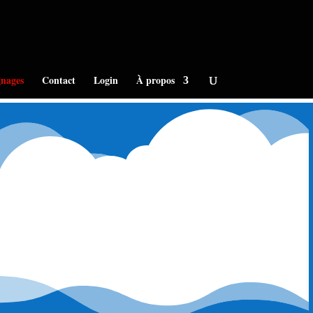
nages
Contact
Login
À propos
Ouvrir/Fermer
...
cette
boîte
 à peine. J'ai toujours regrette d'avoir autant de
méta.
ce site m'est utile !! Encore merci ! Je suis