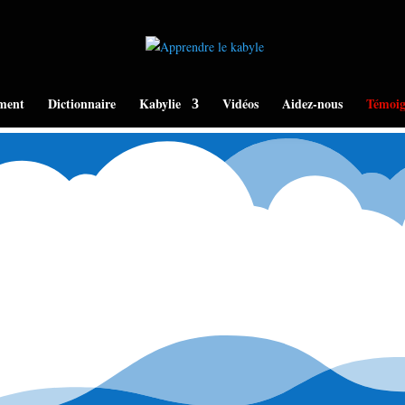
ment
Dictionnaire
Kabylie
Vidéos
Aidez-nous
Témoig
 Amazigh, et je suis fière de l'être !! Je comprends un peu le Kabyle et le parle
arler et l'apprendre à mes enfants à mon tour. Tu ne peux t'imaginer à quel point 
m