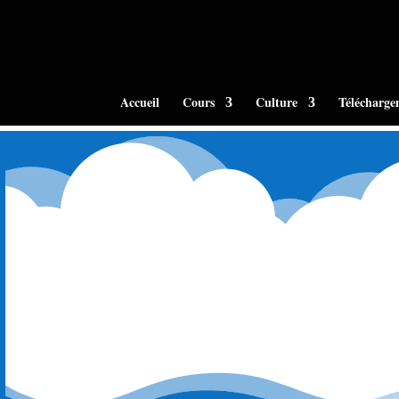
Accueil
Cours
Culture
Télécharge
Maoa
1000000 merci Moh ! Mes parents sont tous les deux
lacunes et je tiens à apprendre le kabyle pour le p
déterminée à devenir un membre actif de ce foru