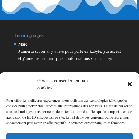
Témoignages
Marc
J'aimerai savoir si y a live pour parle en kabyle, j'ai accent
et j'aimerais acquérir plus d'informations sur laclange
Gérer le consentement aux
cookies
Pour offrir les meilleures expériences, nous utilisons des technologies telles que les
Témoignages
cookies pour stocker et/ou accéder aux informations des appareils. Le fait de consentir
Marc
à ces technologies nous permettra de traiter des données telles que le comportement de
navigation ou les ID uniques sur ce site. Le fait de ne pas consentir ou de retirer son
J'aimerai savoir si y a live pour parle en kabyle, j'ai accent
consentement peut avoir un effet négatif sur certaines caractéristiques et fonctions.
et j'aimerais acquérir plus d'informations sur laclange
Consultez les témoignages