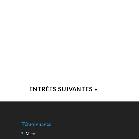
ise à jour régulièrement. [yotuwp
ENTRÉES SUIVANTES »
Témoignages
Marc