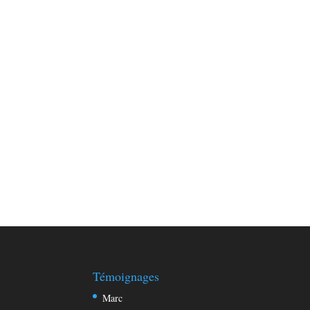
tamenguct Bouton tiqeffilt Bracelet ameqyas 
Moh
Vous trouverez sur cette pages les verbes le
type="playlist" id="PLXK3BPDS-Q4wooDf
Témoignages
Marc