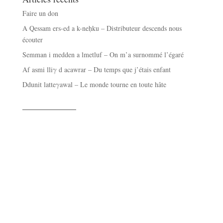
Faire un don
A Qessam ers-ed a k-neḥku – Distributeur descends nous
écouter
Semman i medden a lmetluf – On m’a surnommé l’égaré
Af asmi lliγ d acawrar – Du temps que j’étais enfant
Ddunit latteγawal – Le monde tourne en toute hâte
——————