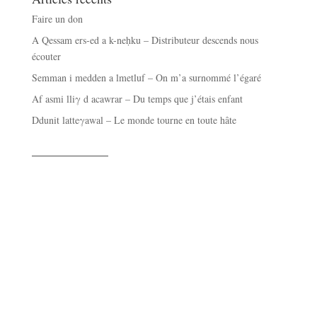
Faire un don
A Qessam ers-ed a k-neḥku – Distributeur descends nous
écouter
Semman i medden a lmetluf – On m’a surnommé l’égaré
Af asmi lliγ d acawrar – Du temps que j’étais enfant
Ddunit latteγawal – Le monde tourne en toute hâte
——————