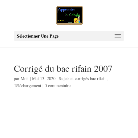
Sélectionner Une Page
Corrigé du bac rifain 2007
par
Moh
|
Mai 13, 2020
|
Sujets et corrigés bac rifain
,
Téléchargement
|
0 commentaire