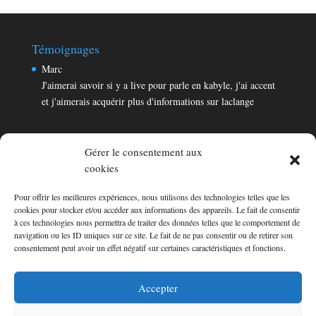
Témoignages
Marc
J'aimerai savoir si y a live pour parle en kabyle, j'ai accent
et j'aimerais acquérir plus d'informations sur laclange
Gérer le consentement aux
cookies
Pour offrir les meilleures expériences, nous utilisons des technologies telles que les
Témoignages
cookies pour stocker et/ou accéder aux informations des appareils. Le fait de consentir
Marc
à ces technologies nous permettra de traiter des données telles que le comportement de
navigation ou les ID uniques sur ce site. Le fait de ne pas consentir ou de retirer son
J'aimerai savoir si y a live pour parle en kabyle, j'ai accent
consentement peut avoir un effet négatif sur certaines caractéristiques et fonctions.
et j'aimerais acquérir plus d'informations sur laclange
Consultez les témoignages
Accepter