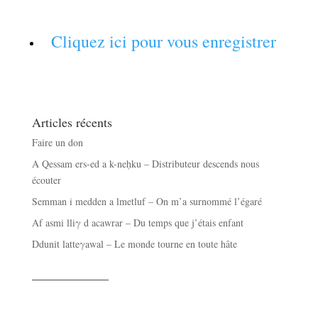
Cliquez ici pour vous enregistrer
Articles récents
Faire un don
A Qessam ers-ed a k-neḥku – Distributeur descends nous
écouter
Semman i medden a lmetluf – On m’a surnommé l’égaré
Af asmi lliγ d acawrar – Du temps que j’étais enfant
Ddunit latteγawal – Le monde tourne en toute hâte
——————