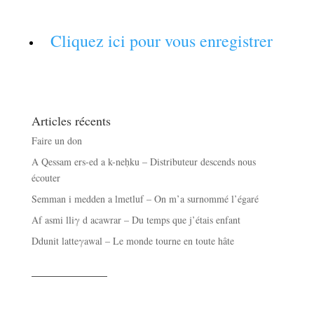
Cliquez ici pour vous enregistrer
Articles récents
Faire un don
A Qessam ers-ed a k-neḥku – Distributeur descends nous
écouter
Semman i medden a lmetluf – On m’a surnommé l’égaré
Af asmi lliγ d acawrar – Du temps que j’étais enfant
Ddunit latteγawal – Le monde tourne en toute hâte
——————