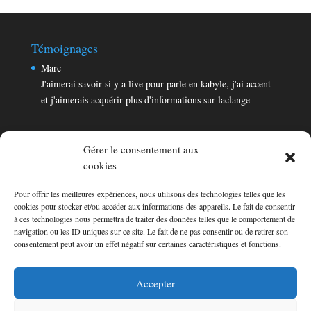
Témoignages
Marc
J'aimerai savoir si y a live pour parle en kabyle, j'ai accent
et j'aimerais acquérir plus d'informations sur laclange
Gérer le consentement aux
cookies
Pour offrir les meilleures expériences, nous utilisons des technologies telles que les
Témoignages
cookies pour stocker et/ou accéder aux informations des appareils. Le fait de consentir
Marc
à ces technologies nous permettra de traiter des données telles que le comportement de
navigation ou les ID uniques sur ce site. Le fait de ne pas consentir ou de retirer son
J'aimerai savoir si y a live pour parle en kabyle, j'ai accent
consentement peut avoir un effet négatif sur certaines caractéristiques et fonctions.
et j'aimerais acquérir plus d'informations sur laclange
Consultez les témoignages
Accepter