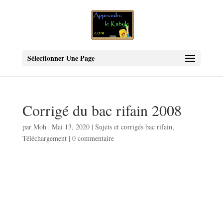
Sélectionner Une Page
Corrigé du bac rifain 2008
par
Moh
|
Mai 13, 2020
|
Sujets et corrigés bac rifain
,
Téléchargement
|
0 commentaire