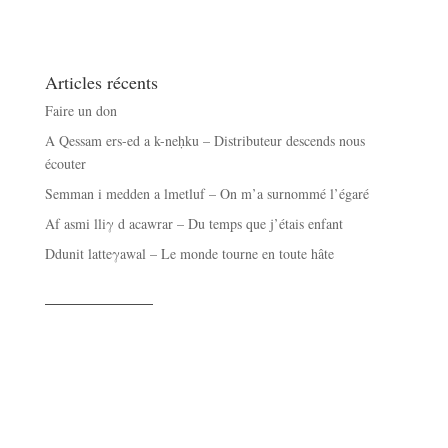
Articles récents
Faire un don
A Qessam ers-ed a k-neḥku – Distributeur descends nous
écouter
Semman i medden a lmetluf – On m’a surnommé l’égaré
Af asmi lliγ d acawrar – Du temps que j’étais enfant
Ddunit latteγawal – Le monde tourne en toute hâte
——————