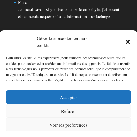
Marc
J'aimerai savoir si y a live pour parle en kabyle, j'ai accent
et j'aimerais acquérir plus d'informations sur laclange
Gérer le consentement aux
cookies
Pour offrir les meilleures expériences, nous utilisons des technologies telles que les
Témoignages
cookies pour stocker et/ou accéder aux informations des appareils. Le fait de consentir
Marc
à ces technologies nous permettra de traiter des données telles que le comportement de
navigation ou les ID uniques sur ce site. Le fait de ne pas consentir ou de retirer son
J'aimerai savoir si y a live pour parle en kabyle, j'ai accent
consentement peut avoir un effet négatif sur certaines caractéristiques et fonctions.
et j'aimerais acquérir plus d'informations sur laclange
Consultez les témoignages
Accepter
Refuser
Voir les préférences