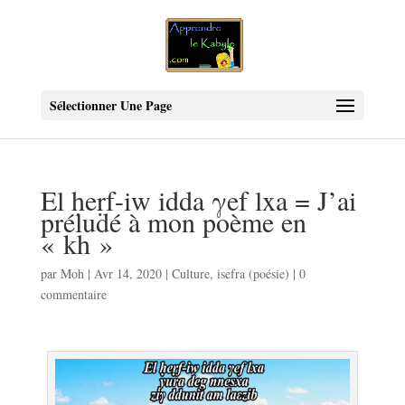
Sélectionner Une Page
El ḥeṛf-iw idda γef lxa = J’ai
préludé à mon poème en
« kh »
par
Moh
|
Avr 14, 2020
|
Culture
,
isefra (poésie)
|
0
commentaire