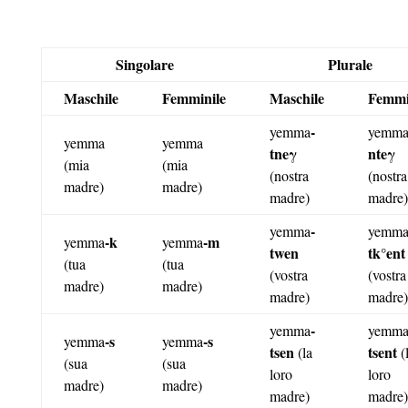
Singolare
Plurale
Maschile
Femminile
Maschile
Femmi
-
yemma
yemm
yemma
yemma
tne
γ
nte
γ
(mia
(mia
(nostra
(nostra
madre)
madre)
madre)
madre)
-
yemma
yemm
-k
-m
yemma
yemma
twen
tk°ent
(tua
(tua
(vostra
(vostra
madre)
madre)
madre)
madre)
-
yemma
yemm
-s
-s
yemma
yemma
tsen
tsent
(la
(
(sua
(sua
loro
loro
madre)
madre)
madre)
madre)