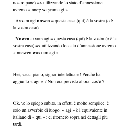
nostro pane) => utilizzando lo stato d’annessione
w
avremo « nneγ
aγṛum agi »
nnwen
. Axxam agi
= questa casa (qui) è la vostra (o è
la vostra casa)
Nnwen
.
axxam agi = questa casa (qui) è la vostra (o è la
vostra casa) => utilizzando lo stato d’annessione avremo
w
« nnewen
axxam agi »
Hei, vacci piano, signor intellettuale ! Perché hai
aggiunto « agi » ? Non era previsto allora, cos’è ?
Ok, ve lo spiego subito, in effetti è molto semplice, è
solo un avverbio di luogo, « agi » è l’equivalente in
italiano di « qui » ; ci ritornerò sopra nei dettagli più
tardi.