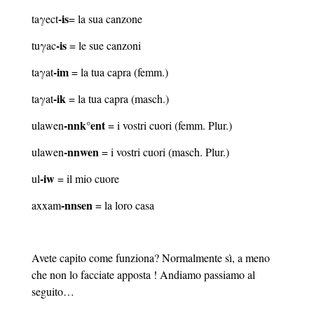
-is
taγect
= la sua canzone
-is
tuγac
= le sue canzoni
-im
taγat
= la tua capra (femm.)
-ik
taγat
= la tua capra (masch.)
-nnk°ent
ulawen
= i vostri cuori (femm. Plur.)
-nnwen
ulawen
= i vostri cuori (masch. Plur.)
-iw
ul
= il mio cuore
-nnsen
axxam
= la loro casa
Avete capito come funziona? Normalmente sì, a meno
che non lo facciate apposta ! Andiamo passiamo al
seguito…