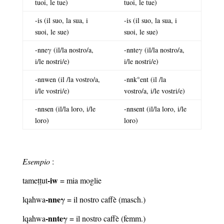
tuoi, le tue)
tuoi, le tue)
-is (il suo, la sua, i
-is (il suo, la sua, i
suoi, le sue)
suoi, le sue)
-nneγ (il/la nostro/a,
-nnteγ (il/la nostro/a,
i/le nostri/e)
i/le nostri/e)
-nnwen (il /la vostro/a,
-nnk°ent (il /la
i/le vostri/e)
vostro/a, i/le vostri/e)
-nnsen (il/la loro, i/le
-nnsent (il/la loro, i/le
loro)
loro)
Esempio
:
-iw
tameṭṭut
= mia moglie
-nne
γ
lqahwa
= il nostro caffè (masch.)
-nnte
γ
lqahwa
= il nostro caffè (femm.)