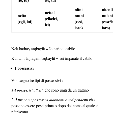
(te, tu)
(te, tu)
nitni,
nitenti
nettat
netta
nutni
nutent
(ella/lei,
(egli, lui)
(essi,
(esse/l
lei)
loro)
loro)
Nek hadraγ taqbaylit = Io parlo il cabilo
Kunwi t-taḥfaḍem taqbaylit = voi imparate il cabilo
I possessivi
:
Vi insegno tre tipi di possessivi :
1-I possessivi affissi
: che sono uniti da un trattino
2- I pronomi possessivi autonomi o indipendenti
che
possono essere posti prima o dopo del nome al quale si
riferiscono.