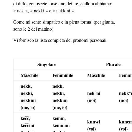
di dirlo, conoscete forse uno dei tre, e allora abbiamo:
« nek », « nekki » e « nekkini ».
Come mi sento simpatico e in piena forma! (per giunta,
sono le 2 del mattino)
Vi fornisco la lista completa dei pronomi personali
Singolare
Plurale
Maschile
Femminile
Maschile
Femmi
nekk,
nekk,
nekki,
nekki,
nek°ni
nekk°e
nekkini
nekkini
(noi)
(noi)
(me, io)
(me, io)
kečč,
kemm,
kunwi
kunem
keččini
kemmini
(voi)
(voi)