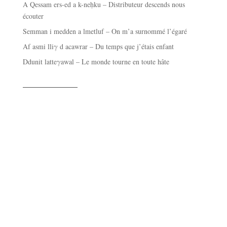
A Qessam ers-ed a k-neḥku – Distributeur descends nous
écouter
Semman i medden a lmetluf – On m’a surnommé l’égaré
Af asmi lliγ d acawrar – Du temps que j’étais enfant
Ddunit latteγawal – Le monde tourne en toute hâte
——————