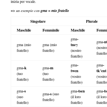
inizia per vocale.
=>
un esempio con
gma = mio fratello
Singolare
Plurale
Maschile
Femminile
Maschile
Femmi
-
gma
-n
gma
tne
γ
gma (mio
gma (mio
(nostro
fratello)
fratello)
(nostro
fratello
fratello)
-
-
gma
gma
-k
-m
gma
gma
twen
tk°ent
(tuo
(tuo
(vostro
(vostro
fratello)
fratello)
fratello)
fratello
-s
-tsen
-t
gma
gma
gma
-s
gma
(suo
(suo
(il loro
(il loro
fratello)
fratello)
fratello)
fratello