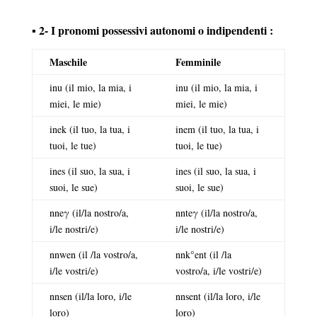
▪ 2- I pronomi possessivi autonomi o indipendenti :
Maschile
Femminile
inu (il mio, la mia, i
inu (il mio, la mia, i
miei, le mie)
miei, le mie)
inek (il tuo, la tua, i
inem (il tuo, la tua, i
tuoi, le tue)
tuoi, le tue)
ines (il suo, la sua, i
ines (il suo, la sua, i
suoi, le sue)
suoi, le sue)
nneγ (il/la nostro/a,
nnteγ (il/la nostro/a,
i/le nostri/e)
i/le nostri/e)
nnwen (il /la vostro/a,
nnk°ent (il /la
i/le vostri/e)
vostro/a, i/le vostri/e)
nnsen (il/la loro, i/le
nnsent (il/la loro, i/le
loro)
loro)