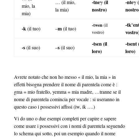
-tneγ (il
-nteγ (
… (il mio,
mio, la
nostro)
nostro
la mia)
mia)
-tk°ent
-twen
(il
-k
m
(il tuo)
–
(il tuo)
vostro
vostro)
-tsen (il
-tsent (
-s
s
(il suo)
–
(il suo)
loro)
loro)
Avrete notato che non ho messo « il mio, la mia » in
effetti bisogna prendere il nome di parentela come è :
gma = mio fratello, yemma = mia madre, …tranne se il
nome di parentela comincia per vocale : si useranno in
questo caso i possessivi affissi (iw, ik ….)
Vi do uno o due esempi completi per capire e sapere
come usare i possessivi con i nomi di parentela seguendo
lo schema qui sotto, poi un esempio quando il nome