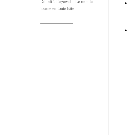
Ddunit latteγawal – Le monde
tourne en toute hâte
——————