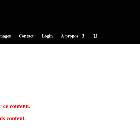
nages
Contact
Login
À propos
r ce contenu.
is content.