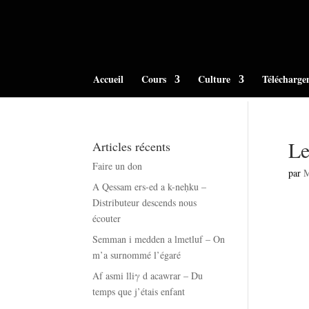
Accueil
Cours
Culture
Télécharge
Le
Articles récents
Faire un don
par
A Qessam ers-ed a k-neḥku –
Distributeur descends nous
écouter
Semman i medden a lmetluf – On
m’a surnommé l’égaré
Af asmi lliγ d acawrar – Du
temps que j’étais enfant