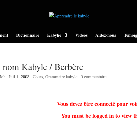
ment
Dictionnaire
Kabylie
Vidéos
Aidez-nous
Témoig
 nom Kabyle / Berbère
Moh
|
Juil 1, 2008
|
Cours
,
Grammaire kabyle
|
0 commentaire
Vous devez être connecté pour voi
You must be logged in to view th