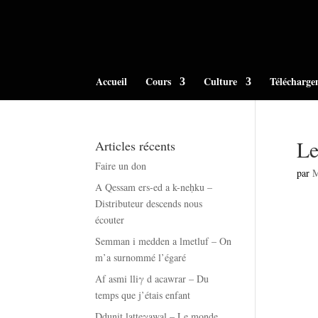
Accueil
Cours
Culture
Télécharge
Le
Articles récents
Faire un don
par
A Qessam ers-ed a k-neḥku –
Distributeur descends nous
écouter
Semman i medden a lmetluf – On
m’a surnommé l’égaré
Af asmi lliγ d acawrar – Du
temps que j’étais enfant
Ddunit latteγawal – Le monde