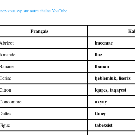
nez-vous svp sur notre chaîne YouTube
Français
Ka
lmecmac
Abricot
lluz
Amande
lbanan
Banane
ḥeblemluk, liseriz
Cerise
lqaṛes, taqaṛest
Citron
axyaṛ
Concombre
ttmeṛ
Dattes
tabexsist
Figue