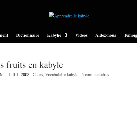
ment
Dictionnaire
Kabylie
Vidéos
Aidez-nous
Témoig
s fruits en kabyle
Moh
|
Juil 1, 2008
|
Cours
,
Vocabulaire kabyle
|
5 commentaires