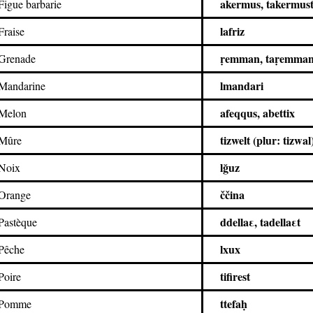
akermus, takermus
Figue barbarie
lafriz
Fraise
ṛemman, taṛemman
Grenade
lmandari
Mandarine
afeqqus, abettix
Melon
tizwelt (plur: tizwal
Mûre
lğuz
Noix
ččina
Orange
ddellaε, tadellaεt
Pastèque
lxux
Pêche
tifirest
Poire
ttefaḥ
Pomme