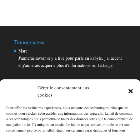
Témoignages
Marc
J'aimerai savoir si y a live pour parle en kabyle, j'ai accent
et j'aimerais acquérir plus d'informations sur laclange
Gérer le consentement aux
cookies
Pour offrir les meilleures expériences, nous utilisons des technologies telles que les
Témoignages
cookies pour stocker et/ou accéder aux informations des appareils. Le fait de consentir
Marc
à ces technologies nous permettra de traiter des données telles que le comportement de
navigation ou les ID uniques sur ce site. Le fait de ne pas consentir ou de retirer son
J'aimerai savoir si y a live pour parle en kabyle, j'ai accent
consentement peut avoir un effet négatif sur certaines caractéristiques et fonctions.
et j'aimerais acquérir plus d'informations sur laclange