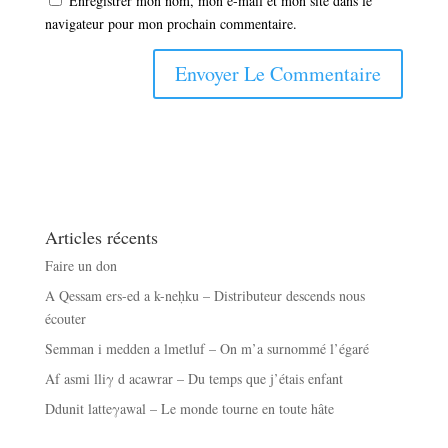
Enregistrer mon nom, mon e-mail et mon site dans le
navigateur pour mon prochain commentaire.
Articles récents
Faire un don
A Qessam ers-ed a k-neḥku – Distributeur descends nous
écouter
Semman i medden a lmetluf – On m’a surnommé l’égaré
Af asmi lliγ d acawrar – Du temps que j’étais enfant
Ddunit latteγawal – Le monde tourne en toute hâte