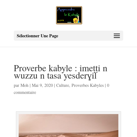
Sélectionner Une Page
Proverbe kabyle : imeṭṭi n
wuzzu n tasa yesderɣil
par
Moh
|
Mai 9, 2020
|
Culture
,
Proverbes Kabyles
|
0
commentaire