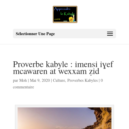
Sélectionner Une Page
Proverbe kabyle : imensi iɣef
mcawaren at wexxam ẓid
par
Moh
|
Mai 9, 2020
|
Culture
,
Proverbes Kabyles
|
0
commentaire