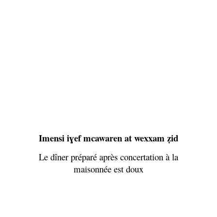
Imensi iɣef mcawaren at wexxam ẓid
Le dîner préparé après concertation à la
maisonnée est doux