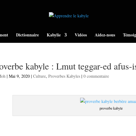
ment
Dictionnaire
Kabylie
Vidéos
Aidez-nous
Témoig
overbe kabyle : Lmut teggar-ed afus-i
Moh
|
Mai 9, 2020
|
Culture
,
Proverbes Kabyles
|
0 commentaire
proverbe kabyle