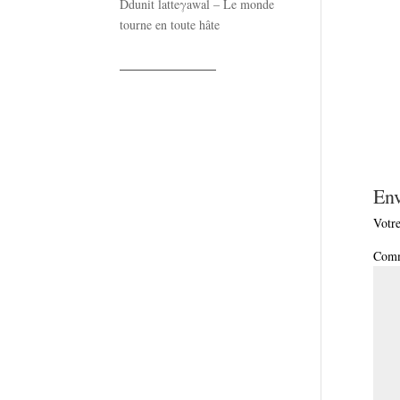
Ddunit latteγawal – Le monde
tourne en toute hâte
——————
En
Votre
Comm