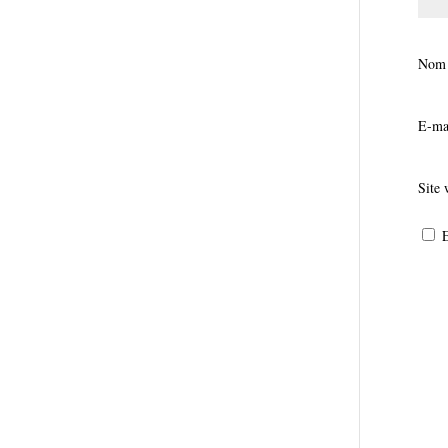
No
E-ma
Site
E