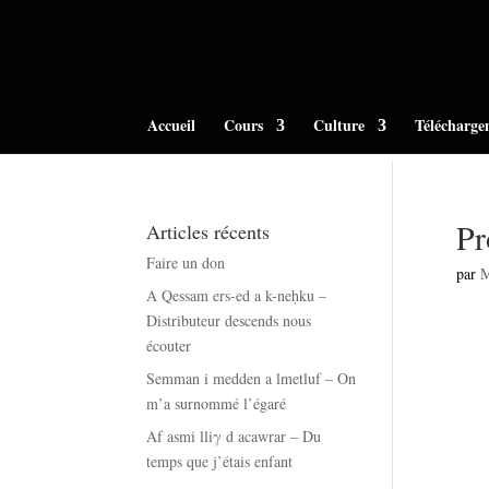
Accueil
Cours
Culture
Télécharge
Pr
Articles récents
Faire un don
par
A Qessam ers-ed a k-neḥku –
Distributeur descends nous
écouter
Semman i medden a lmetluf – On
m’a surnommé l’égaré
Af asmi lliγ d acawrar – Du
temps que j’étais enfant