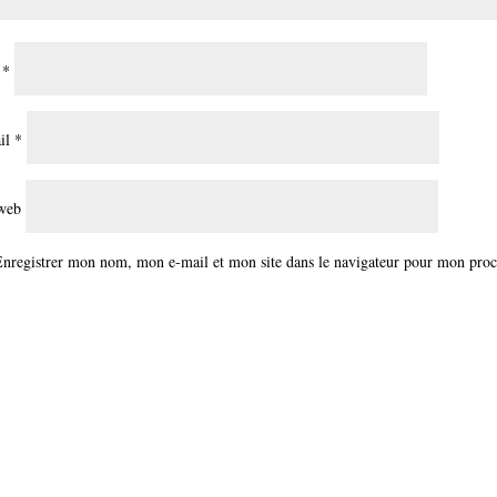
m
*
il
*
 web
nregistrer mon nom, mon e-mail et mon site dans le navigateur pour mon pro