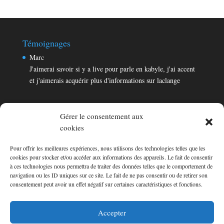
Témoignages
Marc
J'aimerai savoir si y a live pour parle en kabyle, j'ai accent
et j'aimerais acquérir plus d'informations sur laclange
Gérer le consentement aux
cookies
Pour offrir les meilleures expériences, nous utilisons des technologies telles que les
Témoignages
cookies pour stocker et/ou accéder aux informations des appareils. Le fait de consentir
Marc
à ces technologies nous permettra de traiter des données telles que le comportement de
navigation ou les ID uniques sur ce site. Le fait de ne pas consentir ou de retirer son
J'aimerai savoir si y a live pour parle en kabyle, j'ai accent
consentement peut avoir un effet négatif sur certaines caractéristiques et fonctions.
et j'aimerais acquérir plus d'informations sur laclange
Consultez les témoignages
Accepter