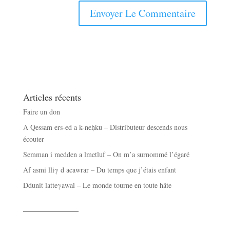
Articles récents
Faire un don
A Qessam ers-ed a k-neḥku – Distributeur descends nous
écouter
Semman i medden a lmetluf – On m’a surnommé l’égaré
Af asmi lliγ d acawrar – Du temps que j’étais enfant
Ddunit latteγawal – Le monde tourne en toute hâte
——————