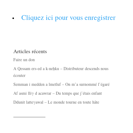
Cliquez ici pour vous enregistrer
Articles récents
Faire un don
A Qessam ers-ed a k-neḥku – Distributeur descends nous
écouter
Semman i medden a lmetluf – On m’a surnommé l’égaré
Af asmi lliγ d acawrar – Du temps que j’étais enfant
Ddunit latteγawal – Le monde tourne en toute hâte
——————