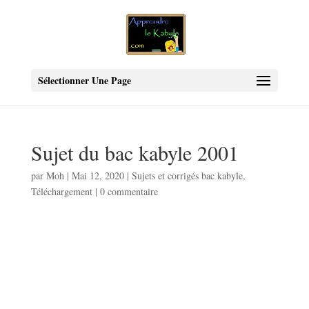
Sélectionner Une Page
Sujet du bac kabyle 2001
par
Moh
|
Mai 12, 2020
|
Sujets et corrigés bac kabyle
,
Téléchargement
|
0 commentaire