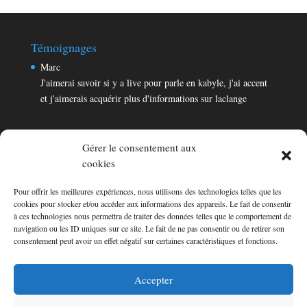
Témoignages
Marc
J'aimerai savoir si y a live pour parle en kabyle, j'ai accent
et j'aimerais acquérir plus d'informations sur laclange
Gérer le consentement aux
cookies
Pour offrir les meilleures expériences, nous utilisons des technologies telles que les
Témoignages
cookies pour stocker et/ou accéder aux informations des appareils. Le fait de consentir
Marc
à ces technologies nous permettra de traiter des données telles que le comportement de
navigation ou les ID uniques sur ce site. Le fait de ne pas consentir ou de retirer son
J'aimerai savoir si y a live pour parle en kabyle, j'ai accent
consentement peut avoir un effet négatif sur certaines caractéristiques et fonctions.
et j'aimerais acquérir plus d'informations sur laclange
Consultez les témoignages
Accepter