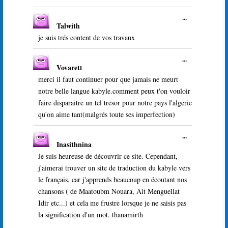
Ouvrir/Ferme
...
Talwith
cette
boîte
je suis trés content de vos travaux
méta.
Ouvrir/Ferme
...
Vovarett
cette
boîte
merci il faut continuer pour que jamais ne meurt
méta.
notre belle langue kabyle.comment peux t'on vouloir
faire disparaitre un tel tresor pour notre pays l'algerie
qu'on aime tant(malgrés toute ses imperfection)
Ouvrir/Ferme
...
Inasithnina
cette
boîte
Je suis heureuse de découvrir ce site. Cependant,
méta.
j'aimerai trouver un site de traduction du kabyle vers
le français, car j'apprends beaucoup en écoutant nos
chansons ( de Maatoubm Nouara, Ait Menguellat
Idir etc...) et cela me frustre lorsque je ne saisis pas
la signification d'un mot. thanamirth