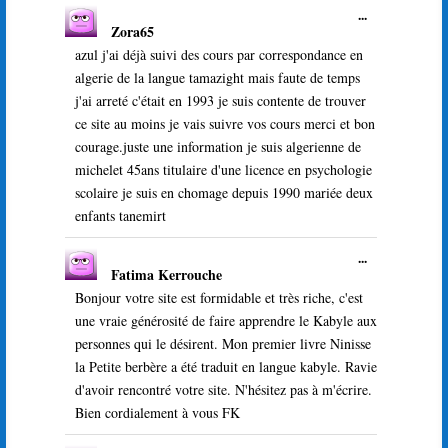
Ouvrir/Ferme
...
Zora65
cette
boîte
azul j'ai déjà suivi des cours par correspondance en
méta.
algerie de la langue tamazight mais faute de temps
j'ai arreté c'était en 1993 je suis contente de trouver
ce site au moins je vais suivre vos cours merci et bon
courage.juste une information je suis algerienne de
michelet 45ans titulaire d'une licence en psychologie
scolaire je suis en chomage depuis 1990 mariée deux
enfants tanemirt
Ouvrir/Ferme
...
Fatima Kerrouche
cette
boîte
Bonjour votre site est formidable et très riche, c'est
méta.
une vraie générosité de faire apprendre le Kabyle aux
personnes qui le désirent. Mon premier livre Ninisse
la Petite berbère a été traduit en langue kabyle. Ravie
d'avoir rencontré votre site. N'hésitez pas à m'écrire.
Bien cordialement à vous FK