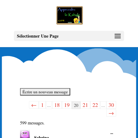
Sélectionner Une Page
←
1
18
19
21
22
30
Navigation
...
20
...
dans
→
la
599 messages.
liste
Ouvrir/Ferme
...
du
Sabrina