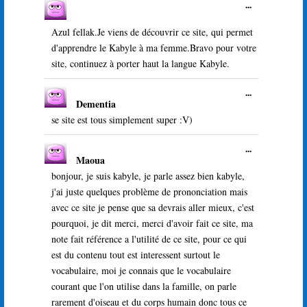
Ouvrir/Ferme
...
cette
boîte
Azul fellak.Je viens de découvrir ce site, qui permet
méta.
d'apprendre le Kabyle à ma femme.Bravo pour votre
site, continuez à porter haut la langue Kabyle.
Ouvrir/Ferme
...
Dementia
cette
boîte
se site est tous simplement super :V)
méta.
Ouvrir/Ferme
...
Maoua
cette
boîte
bonjour, je suis kabyle, je parle assez bien kabyle,
méta.
j'ai juste quelques problème de prononciation mais
avec ce site je pense que sa devrais aller mieux, c'est
pourquoi, je dit merci, merci d'avoir fait ce site, ma
note fait référence a l'utilité de ce site, pour ce qui
est du contenu tout est interessent surtout le
vocabulaire, moi je connais que le vocabulaire
courant que l'on utilise dans la famille, on parle
rarement d'oiseau et du corps humain donc tous ce