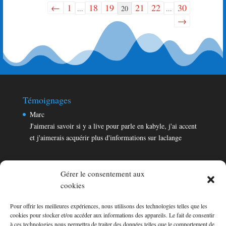
←
1
18
19
21
22
30
Navigation
...
20
...
dans
→
la
liste
du
livre
d’or
Témoignages
Marc
J'aimerai savoir si y a live pour parle en kabyle, j'ai accent
et j'aimerais acquérir plus d'informations sur laclange
Aqjun
Merci beaucoup pour cet excellent site , bravo pour votre
Gérer le consentement aux
formidable travail!
cookies
Pour offrir les meilleures expériences, nous utilisons des technologies telles que les
Témoignages
cookies pour stocker et/ou accéder aux informations des appareils. Le fait de consentir
Marc
à ces technologies nous permettra de traiter des données telles que le comportement de