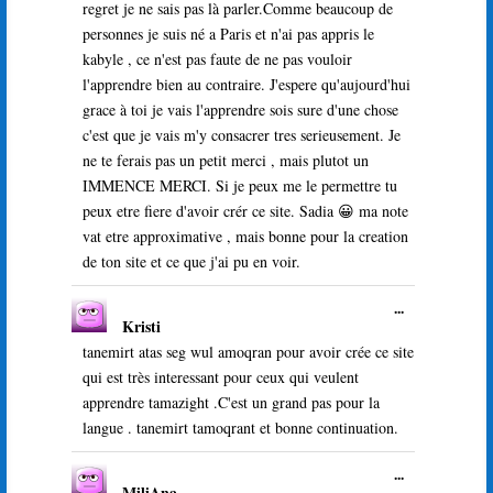
regret je ne sais pas là parler.Comme beaucoup de
personnes je suis né a Paris et n'ai pas appris le
kabyle , ce n'est pas faute de ne pas vouloir
l'apprendre bien au contraire. J'espere qu'aujourd'hui
grace à toi je vais l'apprendre sois sure d'une chose
c'est que je vais m'y consacrer tres serieusement. Je
ne te ferais pas un petit merci , mais plutot un
IMMENCE MERCI. Si je peux me le permettre tu
peux etre fiere d'avoir crér ce site. Sadia 😀 ma note
vat etre approximative , mais bonne pour la creation
de ton site et ce que j'ai pu en voir.
Ouvrir/Ferme
...
Kristi
cette
boîte
tanemirt atas seg wul amoqran pour avoir crée ce site
méta.
qui est très interessant pour ceux qui veulent
apprendre tamazight .C'est un grand pas pour la
langue . tanemirt tamoqrant et bonne continuation.
Ouvrir/Ferme
...
MiliAna