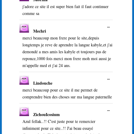
cette
livre
boîte
j'adore ce site il est super bien fait il faut continuer
d’or
méta.
comme sa
Ouvrir/Ferme
...
Mechri
cette
boîte
merci beaucoup mon frere pour le site,depuis
méta.
longtemps je reve de aprendre la langue kabyle,et j'ai
demondé a mes amis les kabyle et toujours pas de
reponce,1000 fois merci mon frere moh moi aussi je
m'appelle med et j'ai 24 ans.
Ouvrir/Ferme
...
Lindouche
cette
boîte
merci beaucoup pour ce site il me permet de
méta.
comprendre bien des choses sur ma langue paternelle
Ouvrir/Ferme
...
ZichouIcosium
cette
boîte
Azul fellak..!! C'est juste pour te remercier
méta.
infiniment pour ce site..!! J'ai beau essayé