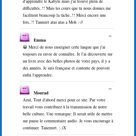
d'apprendre le Kabyle mais j'ai trouvé plein de
difficultés..!! Mais les cours que tu nous donnes me
facilitent beaucoup la tâche..!! Merci encore une
fois..!! Tanmirt atas atas a Moh :-//
Ouvrir/Ferme
...
Emma
cette
boîte
😀 Merci de nous enseigner cette langue que j'ai
méta.
toujours eu envie de connaître. Je l'ai découverte sur
un livre avec des belles photos de votre pays, il y a
des années. Je suis française et contente de pouvoir
enfin l'apprendre.
Ouvrir/Ferme
...
Mourad
cette
boîte
Azul, Tout d'abord merci pour ce site. Par votre
méta.
travail vous contribuez à la transmission de notre
belle culture. Une remarque: Il serait utile de mettre
sur pause le commentaire audio. Je vous encourage à
continuer. Tanemirt. :-)X