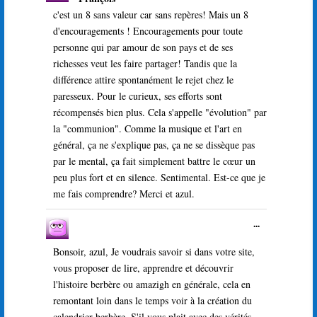
cette
boîte
c'est un 8 sans valeur car sans repères! Mais un 8
méta.
d'encouragements ! Encouragements pour toute
personne qui par amour de son pays et de ses
richesses veut les faire partager! Tandis que la
différence attire spontanément le rejet chez le
paresseux. Pour le curieux, ses efforts sont
récompensés bien plus. Cela s'appelle "évolution" par
la "communion". Comme la musique et l'art en
général, ça ne s'explique pas, ça ne se dissèque pas
par le mental, ça fait simplement battre le cœur un
peu plus fort et en silence. Sentimental. Est-ce que je
me fais comprendre? Merci et azul.
Ouvrir/Ferme
...
cette
boîte
Bonsoir, azul, Je voudrais savoir si dans votre site,
méta.
vous proposer de lire, apprendre et découvrir
l'histoire berbère ou amazigh en générale, cela en
remontant loin dans le temps voir à la création du
calendrier berbère. S'il vous plait avec des vérités