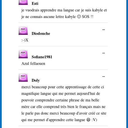
Esti
cette
boîte
je vuodrais apprendre ma langue car je suis kabyle et
méta.
je ne connais aucune lettre kabyle 🙁 SOS !!
Ouvrir/Ferme
...
Diodouche
cette
boîte
:-)X
méta.
Ouvrir/Ferme
...
Sofiane1981
cette
boîte
Azul fellaouen
méta.
Ouvrir/Ferme
...
Doly
cette
boîte
merci beaucoup pour cette apprentissage de cette ci
méta.
magnifique langue qui me permet aujourd'hui de
pouvoir comprendre certaine phrase de ma belle
mère car elle comprend très bien le français mais ne
le parle pas donc merci beaucoup d'avoir créé ce site
qui me permet d'apprendre cette langue 😆 :V)