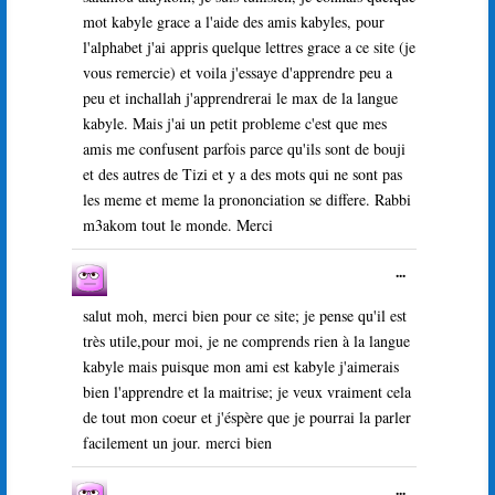
livre
méta.
mot kabyle grace a l'aide des amis kabyles, pour
d’or
l'alphabet j'ai appris quelque lettres grace a ce site (je
vous remercie) et voila j'essaye d'apprendre peu a
peu et inchallah j'apprendrerai le max de la langue
kabyle. Mais j'ai un petit probleme c'est que mes
amis me confusent parfois parce qu'ils sont de bouji
et des autres de Tizi et y a des mots qui ne sont pas
les meme et meme la prononciation se differe. Rabbi
m3akom tout le monde. Merci
Ouvrir/Ferme
...
cette
boîte
salut moh, merci bien pour ce site; je pense qu'il est
méta.
très utile,pour moi, je ne comprends rien à la langue
kabyle mais puisque mon ami est kabyle j'aimerais
bien l'apprendre et la maitrise; je veux vraiment cela
de tout mon coeur et j'éspère que je pourrai la parler
facilement un jour. merci bien
Ouvrir/Ferme
...