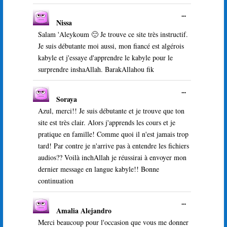
Ouvrir/Ferme
...
Nissa
cette
boîte
Salam 'Aleykoum 🙂 Je trouve ce site très instructif.
méta.
Je suis débutante moi aussi, mon fiancé est algérois
kabyle et j'essaye d'apprendre le kabyle pour le
surprendre inshaAllah. BarakAllahou fik
Ouvrir/Ferme
...
Soraya
cette
boîte
Azul, merci!! Je suis débutante et je trouve que ton
méta.
site est très clair. Alors j'apprends les cours et je
pratique en famille! Comme quoi il n'est jamais trop
tard! Par contre je n'arrive pas à entendre les fichiers
audios?? Voilà inchAllah je réussirai à envoyer mon
dernier message en langue kabyle!! Bonne
continuation
Ouvrir/Ferme
...
Amalia Alejandro
cette
boîte
Merci beaucoup pour l'occasion que vous me donner