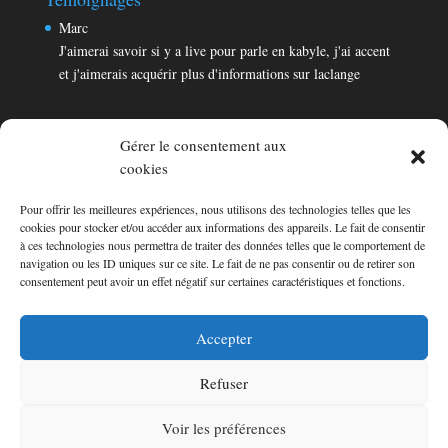
Marc
J'aimerai savoir si y a live pour parle en kabyle, j'ai accent
et j'aimerais acquérir plus d'informations sur laclange
Aqjun
Merci beaucoup pour cet excellent site , bravo pour votre
Gérer le consentement aux
formidable travail!
cookies
Pour offrir les meilleures expériences, nous utilisons des technologies telles que les
Témoignages
cookies pour stocker et/ou accéder aux informations des appareils. Le fait de consentir
Marc
à ces technologies nous permettra de traiter des données telles que le comportement de
navigation ou les ID uniques sur ce site. Le fait de ne pas consentir ou de retirer son
J'aimerai savoir si y a live pour parle en kabyle, j'ai accent
consentement peut avoir un effet négatif sur certaines caractéristiques et fonctions.
et j'aimerais acquérir plus d'informations sur laclange
Consultez les témoignages
Aqjun
Accepter
Merci beaucoup pour cet excellent site , bravo pour votre
formidable travail!
Refuser
Voir les préférences