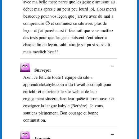
avec ma belle mere parce que les geste c amusant au
début mais apres c un petit peu lourd lol, alors merci
beaucoup pour vos leçon que j'arrive avec du mal a
comprendre 🙂 et continuez ce site avec plus de
leçon et j'ai pensé aussi il faudrait que vous mettiez
des tests pour que les gens puissent s'entrainer a
chaque fin de leçon. sahit atas je sai pa si sa se dit
mais meelich bye !!
Ouvrir/Ferme
...
Surveyor
cette
boîte
Azul, Je félicite toute l’équipe du site «
méta.
apprendrelekabyle.com » du travail accompli pour
enrichir et entretenir le site-web et de leur
engagement sincère dans leur quête à promouvoir et
enseigner la langue kabyle (Berbère). Je vous
soutiens pleinement. Bon courage et bonne
continuation.
Ouvrir/Ferme
...
François