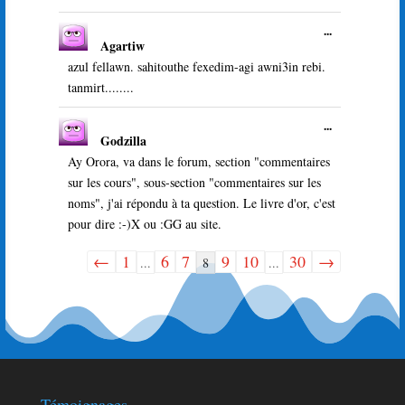
Ouvrir/Ferme
...
Agartiw
cette
boîte
azul fellawn. sahitouthe fexedim-agi awni3in rebi.
méta.
tanmirt........
Ouvrir/Ferme
...
Godzilla
cette
boîte
Ay Orora, va dans le forum, section "commentaires
méta.
sur les cours", sous-section "commentaires sur les
noms", j'ai répondu à ta question. Le livre d'or, c'est
pour dire :-)X ou :GG au site.
←
1
6
7
9
10
30
→
Navigation
...
8
...
dans
la
liste
du
livre
d’or
Témoignages