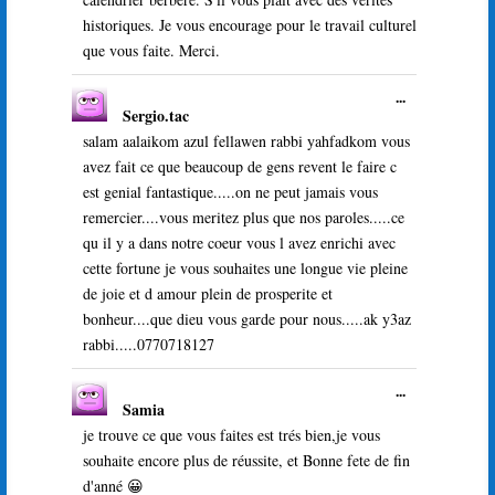
historiques. Je vous encourage pour le travail culturel
que vous faite. Merci.
Ouvrir/Ferme
...
Sergio.tac
cette
boîte
salam aalaikom azul fellawen rabbi yahfadkom vous
méta.
avez fait ce que beaucoup de gens revent le faire c
est genial fantastique.....on ne peut jamais vous
remercier....vous meritez plus que nos paroles.....ce
qu il y a dans notre coeur vous l avez enrichi avec
cette fortune je vous souhaites une longue vie pleine
de joie et d amour plein de prosperite et
bonheur....que dieu vous garde pour nous.....ak y3az
rabbi.....0770718127
Ouvrir/Ferme
...
Samia
cette
boîte
je trouve ce que vous faites est trés bien,je vous
méta.
souhaite encore plus de réussite, et Bonne fete de fin
d'anné 😀