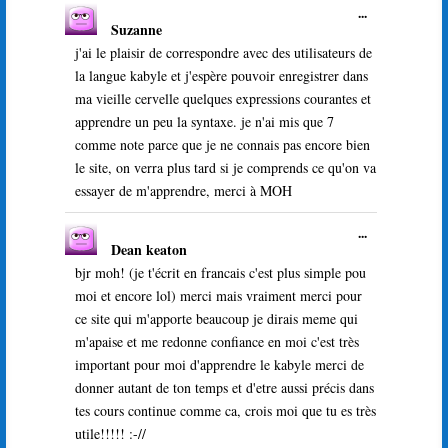
Ouvrir/Ferme
...
Suzanne
cette
boîte
j'ai le plaisir de correspondre avec des utilisateurs de
méta.
la langue kabyle et j'espère pouvoir enregistrer dans
ma vieille cervelle quelques expressions courantes et
apprendre un peu la syntaxe. je n'ai mis que 7
comme note parce que je ne connais pas encore bien
le site, on verra plus tard si je comprends ce qu'on va
essayer de m'apprendre, merci à MOH
Ouvrir/Ferme
...
Dean keaton
cette
boîte
bjr moh! (je t'écrit en francais c'est plus simple pou
méta.
moi et encore lol) merci mais vraiment merci pour
ce site qui m'apporte beaucoup je dirais meme qui
m'apaise et me redonne confiance en moi c'est très
important pour moi d'apprendre le kabyle merci de
donner autant de ton temps et d'etre aussi précis dans
tes cours continue comme ca, crois moi que tu es très
utile!!!!! :-//