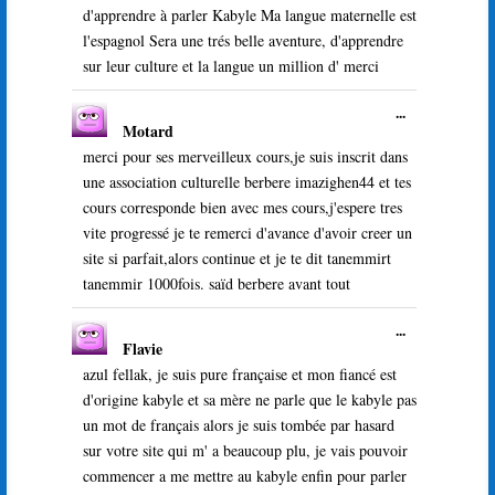
méta.
d'apprendre à parler Kabyle Ma langue maternelle est
l'espagnol Sera une trés belle aventure, d'apprendre
sur leur culture et la langue un million d' merci
Ouvrir/Ferme
...
Motard
cette
boîte
merci pour ses merveilleux cours,je suis inscrit dans
méta.
une association culturelle berbere imazighen44 et tes
cours corresponde bien avec mes cours,j'espere tres
vite progressé je te remerci d'avance d'avoir creer un
site si parfait,alors continue et je te dit tanemmirt
tanemmir 1000fois. saïd berbere avant tout
Ouvrir/Ferme
...
Flavie
cette
boîte
azul fellak, je suis pure française et mon fiancé est
méta.
d'origine kabyle et sa mère ne parle que le kabyle pas
un mot de français alors je suis tombée par hasard
sur votre site qui m' a beaucoup plu, je vais pouvoir
commencer a me mettre au kabyle enfin pour parler