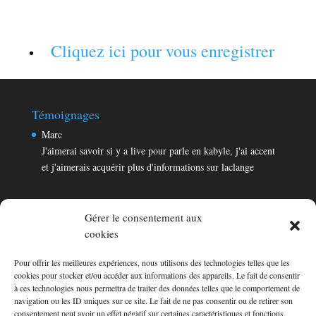
Cliquez ici pour vous enregistrer
Témoignages
Marc
J'aimerai savoir si y a live pour parle en kabyle, j'ai accent
et j'aimerais acquérir plus d'informations sur laclange
Gérer le consentement aux
cookies
Pour offrir les meilleures expériences, nous utilisons des technologies telles que les
Témoignages
cookies pour stocker et/ou accéder aux informations des appareils. Le fait de consentir
Marc
à ces technologies nous permettra de traiter des données telles que le comportement de
navigation ou les ID uniques sur ce site. Le fait de ne pas consentir ou de retirer son
J'aimerai savoir si y a live pour parle en kabyle, j'ai accent
consentement peut avoir un effet négatif sur certaines caractéristiques et fonctions.