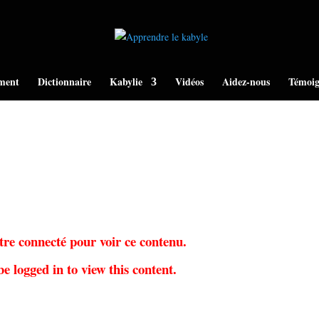
ment
Dictionnaire
Kabylie
Vidéos
Aidez-nous
Témoig
tre connecté pour voir ce contenu.
e logged in to view this content.