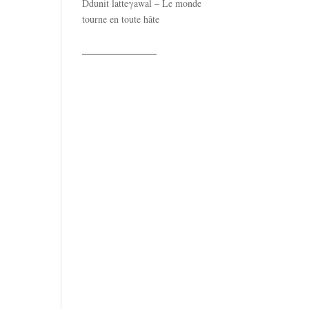
Ddunit latteγawal – Le monde
tourne en toute hâte
——————