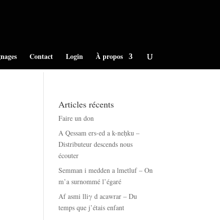
nages
Contact
Login
À propos
Articles récents
Faire un don
A Qessam ers-ed a k-neḥku –
Distributeur descends nous
écouter
Semman i medden a lmetluf – On
m’a surnommé l’égaré
Af asmi lliγ d acawrar – Du
temps que j’étais enfant