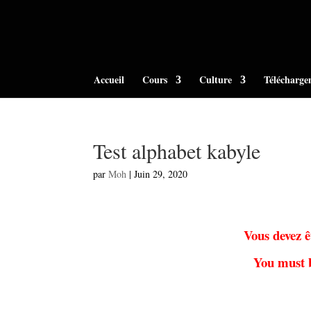
Accueil
Cours
Culture
Télécharge
Test alphabet kabyle
par
Moh
|
Juin 29, 2020
Vous devez ê
You must b