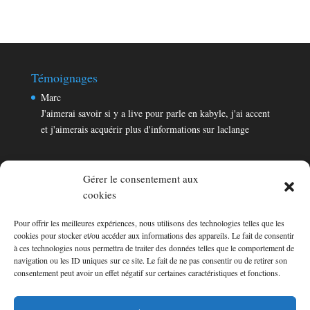
Témoignages
Marc
J'aimerai savoir si y a live pour parle en kabyle, j'ai accent
et j'aimerais acquérir plus d'informations sur laclange
Gérer le consentement aux
cookies
Pour offrir les meilleures expériences, nous utilisons des technologies telles que les
Témoignages
cookies pour stocker et/ou accéder aux informations des appareils. Le fait de consentir
Marc
à ces technologies nous permettra de traiter des données telles que le comportement de
navigation ou les ID uniques sur ce site. Le fait de ne pas consentir ou de retirer son
J'aimerai savoir si y a live pour parle en kabyle, j'ai accent
consentement peut avoir un effet négatif sur certaines caractéristiques et fonctions.
et j'aimerais acquérir plus d'informations sur laclange
Consultez les témoignages