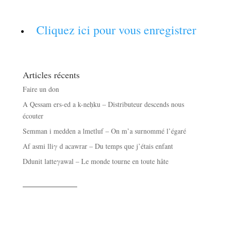
Cliquez ici pour vous enregistrer
Articles récents
Faire un don
A Qessam ers-ed a k-neḥku – Distributeur descends nous
écouter
Semman i medden a lmetluf – On m’a surnommé l’égaré
Af asmi lliγ d acawrar – Du temps que j’étais enfant
Ddunit latteγawal – Le monde tourne en toute hâte
——————