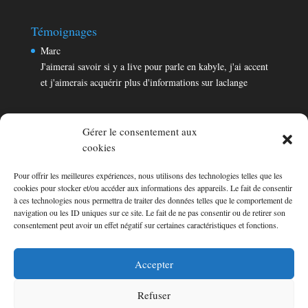
Témoignages
Marc
J'aimerai savoir si y a live pour parle en kabyle, j'ai accent
et j'aimerais acquérir plus d'informations sur laclange
Gérer le consentement aux
cookies
Pour offrir les meilleures expériences, nous utilisons des technologies telles que les
Témoignages
cookies pour stocker et/ou accéder aux informations des appareils. Le fait de consentir
Marc
à ces technologies nous permettra de traiter des données telles que le comportement de
navigation ou les ID uniques sur ce site. Le fait de ne pas consentir ou de retirer son
J'aimerai savoir si y a live pour parle en kabyle, j'ai accent
consentement peut avoir un effet négatif sur certaines caractéristiques et fonctions.
et j'aimerais acquérir plus d'informations sur laclange
Consultez les témoignages
Accepter
Refuser