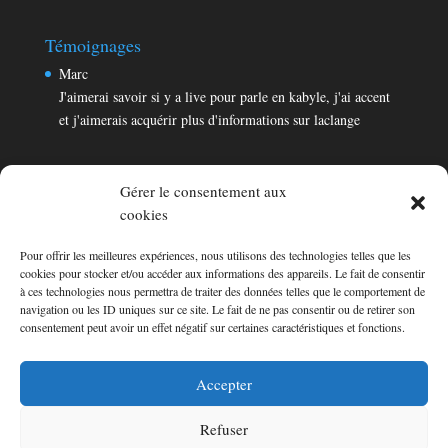
Témoignages
Marc
J'aimerai savoir si y a live pour parle en kabyle, j'ai accent
et j'aimerais acquérir plus d'informations sur laclange
Gérer le consentement aux
cookies
Pour offrir les meilleures expériences, nous utilisons des technologies telles que les
Témoignages
cookies pour stocker et/ou accéder aux informations des appareils. Le fait de consentir
Marc
à ces technologies nous permettra de traiter des données telles que le comportement de
navigation ou les ID uniques sur ce site. Le fait de ne pas consentir ou de retirer son
J'aimerai savoir si y a live pour parle en kabyle, j'ai accent
consentement peut avoir un effet négatif sur certaines caractéristiques et fonctions.
et j'aimerais acquérir plus d'informations sur laclange
Consultez les témoignages
Accepter
Refuser