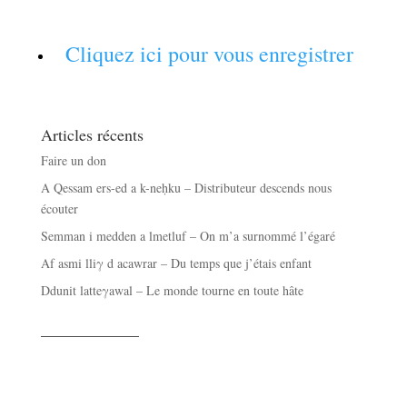
Cliquez ici pour vous enregistrer
Articles récents
Faire un don
A Qessam ers-ed a k-neḥku – Distributeur descends nous
écouter
Semman i medden a lmetluf – On m’a surnommé l’égaré
Af asmi lliγ d acawrar – Du temps que j’étais enfant
Ddunit latteγawal – Le monde tourne en toute hâte
——————