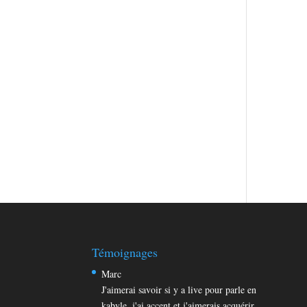
Témoignages
Marc
J'aimerai savoir si y a live pour parle en
kabyle, j'ai accent et j'aimerais acquérir