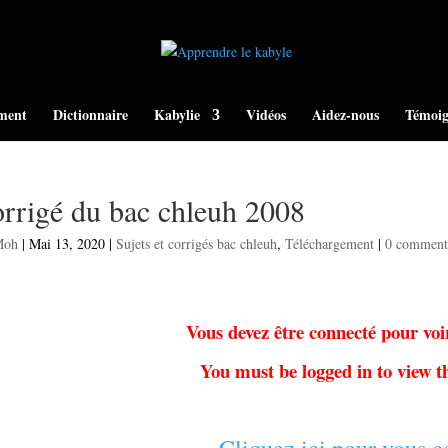
ment
Dictionnaire
Kabylie
Vidéos
Aidez-nous
Témoig
rrigé du bac chleuh 2008
Moh
|
Mai 13, 2020
|
Sujets et corrigés bac chleuh
,
Téléchargement
|
0 comment
Vous devez être connecté pour voi
You must be logged in to view th