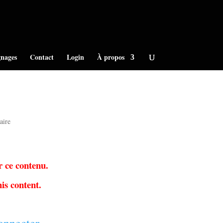
nages
Contact
Login
À propos
aire
r ce contenu.
is content.