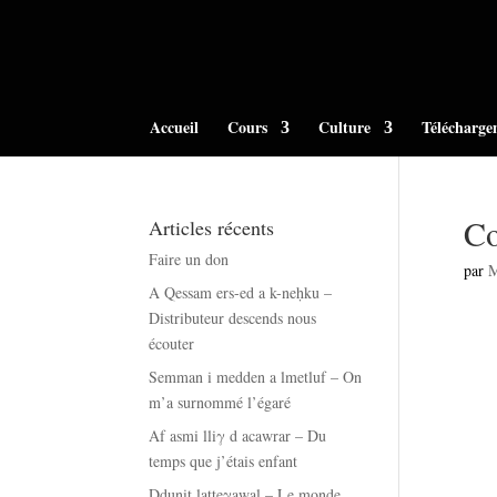
Accueil
Cours
Culture
Télécharge
Co
Articles récents
Faire un don
par
A Qessam ers-ed a k-neḥku –
Distributeur descends nous
écouter
Semman i medden a lmetluf – On
m’a surnommé l’égaré
Af asmi lliγ d acawrar – Du
temps que j’étais enfant
Ddunit latteγawal – Le monde