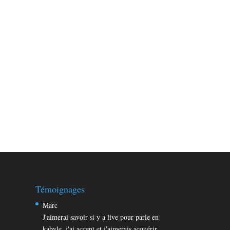
Témoignages
Marc
J'aimerai savoir si y a live pour parle en
kabyle, j'ai accent et j'aimerais acquérir