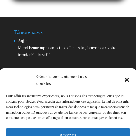
Témoignages
Aqjun
Merci beaucoup pour cet excellent site , bravo pour votre
formidable travail!
Gérer le consentement aux
cookies
Pour offrir les meilleures expériences, nous utilisons des technologies telles que les
Témoignages
cookies pour stocker et/ou accéder aux informations des appareils. Le fait de consentir
Aqjun
à ces technologies nous permettra de traiter des données telles que le comportement de
navigation ou les ID uniques sur ce site. Le fait de ne pas consentir ou de retirer son
Merci beaucoup pour cet excellent site , bravo pour votre
consentement peut avoir un effet négatif sur certaines caractéristiques et fonctions.
formidable travail!
Consultez les témoignages
Accepter