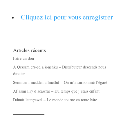
Cliquez ici pour vous enregistrer
Articles récents
Faire un don
A Qessam ers-ed a k-neḥku – Distributeur descends nous
écouter
Semman i medden a lmetluf – On m’a surnommé l’égaré
Af asmi lliγ d acawrar – Du temps que j’étais enfant
Ddunit latteγawal – Le monde tourne en toute hâte
——————