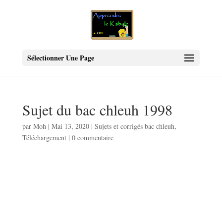
Sélectionner Une Page
Sujet du bac chleuh 1998
par
Moh
|
Mai 13, 2020
|
Sujets et corrigés bac chleuh
,
Téléchargement
|
0 commentaire