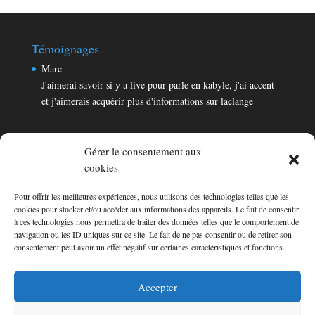
Témoignages
Marc
J'aimerai savoir si y a live pour parle en kabyle, j'ai accent
et j'aimerais acquérir plus d'informations sur laclange
Gérer le consentement aux
cookies
Pour offrir les meilleures expériences, nous utilisons des technologies telles que les
Témoignages
cookies pour stocker et/ou accéder aux informations des appareils. Le fait de consentir
Marc
à ces technologies nous permettra de traiter des données telles que le comportement de
navigation ou les ID uniques sur ce site. Le fait de ne pas consentir ou de retirer son
J'aimerai savoir si y a live pour parle en kabyle, j'ai accent
consentement peut avoir un effet négatif sur certaines caractéristiques et fonctions.
et j'aimerais acquérir plus d'informations sur laclange
Consultez les témoignages
Accepter