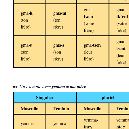
-
-
gma
gma
-k
-m
gma
gma
twen
tk°ent
(ton
(ton
(votre
(votre
frère)
frère)
frère)
frère)
-
gma
-s
-s
-tsen
gma
gma
gma
tsent
(son
(son
(leur
(leur
frère)
frère)
frère)
frère)
=>
Un exemple avec
yemma = ma mère
Singulier
pluriel
Masculin
Féminin
Masculin
Fémin
-
yemma
yemm
yemma
yemma
tneγ
nteγ