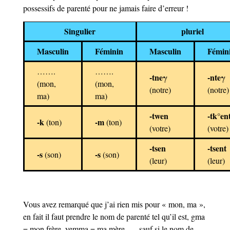
possessifs de parenté pour ne jamais faire d’erreur !
Singulier
pluriel
Masculin
Féminin
Masculin
Fémin
…….
…….
-tneγ
-nteγ
(mon,
(mon,
(notre)
(notre)
ma)
ma)
-twen
-tk°en
-k
-m
(ton)
(ton)
(votre)
(votre)
-tsen
-tsent
-s
-s
(son)
(son)
(leur)
(leur)
Vous avez remarqué que j’ai rien mis pour « mon, ma »,
en fait il faut prendre le nom de parenté tel qu’il est, gma
= mon frère, yemma = ma mère, … sauf si le nom de