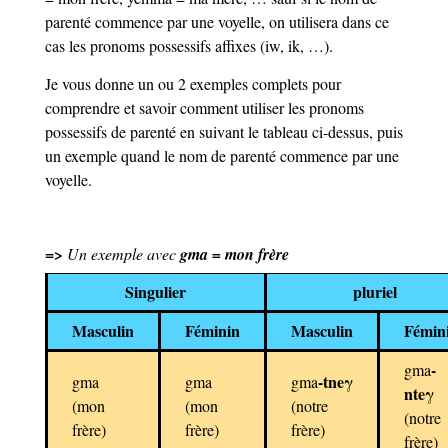
parenté commence par une voyelle, on utilisera dans ce
cas les pronoms possessifs affixes (iw, ik, …).
Je vous donne un ou 2 exemples complets pour
comprendre et savoir comment utiliser les pronoms
possessifs de parenté en suivant le tableau ci-dessus, puis
un exemple quand le nom de parenté commence par une
voyelle.
=>
Un exemple avec
gma = mon frère
Singulier
pluriel
Masculin
Féminin
Masculin
Fémin
-
gma
-tneγ
gma
gma
gma
nteγ
(mon
(mon
(notre
(notre
frère)
frère)
frère)
frère)