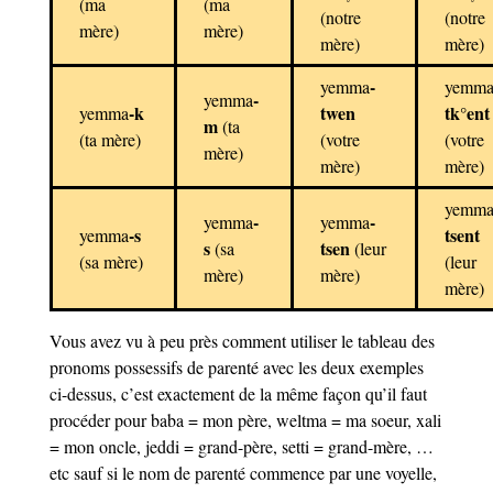
(ma
(ma
(notre
(notre
mère)
mère)
mère)
mère)
-
yemma
yemm
-
yemma
-k
twen
tk°ent
yemma
m
(ta
(ta mère)
(votre
(votre
mère)
mère)
mère)
yemm
-
-
yemma
yemma
-s
tsent
yemma
s
tsen
(sa
(leur
(sa mère)
(leur
mère)
mère)
mère)
Vous avez vu à peu près comment utiliser le tableau des
pronoms possessifs de parenté avec les deux exemples
ci-dessus, c’est exactement de la même façon qu’il faut
procéder pour baba = mon père, weltma = ma soeur, xali
= mon oncle, jeddi = grand-père, setti = grand-mère, …
etc sauf si le nom de parenté commence par une voyelle,