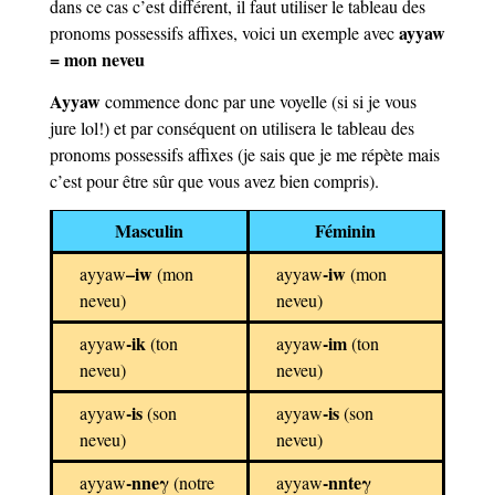
dans ce cas c’est différent, il faut utiliser le tableau des
ayyaw
pronoms possessifs affixes, voici un exemple avec
= mon neveu
Ayyaw
commence donc par une voyelle (si si je vous
jure lol!) et par conséquent on utilisera le tableau des
pronoms possessifs affixes (je sais que je me répète mais
c’est pour être sûr que vous avez bien compris).
Masculin
Féminin
–
iw
-iw
ayyaw
(mon
ayyaw
(mon
neveu)
neveu)
-ik
-im
ayyaw
(ton
ayyaw
(ton
neveu)
neveu)
-is
-is
ayyaw
(son
ayyaw
(son
neveu)
neveu)
-nneγ
-nnteγ
ayyaw
(notre
ayyaw