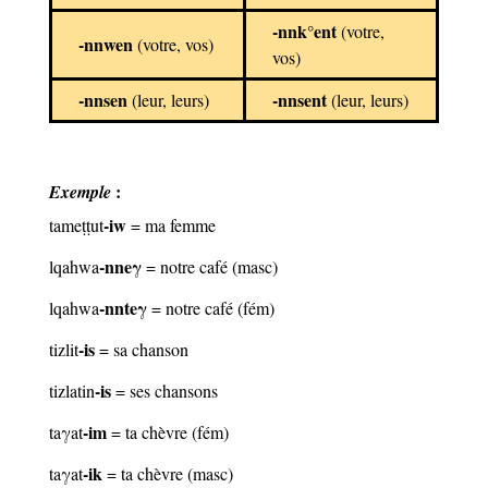
-nnk°ent
(votre,
-nnwen
(votre, vos)
vos)
-nnsen
-nnsent
(leur, leurs)
(leur, leurs)
:
Exemple
-iw
tameṭṭut
= ma femme
-nneγ
lqahwa
= notre café (masc)
-nnte
γ
lqahwa
= notre café (fém)
-is
tizlit
= sa chanson
-is
tizlatin
= ses chansons
-im
taγat
= ta chèvre (fém)
-ik
taγat
= ta chèvre (masc)