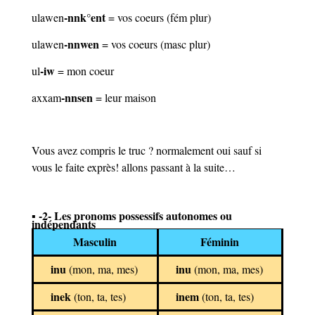
-nnk°ent
ulawen
= vos coeurs (fém plur)
-nnwen
ulawen
= vos coeurs (masc plur)
-iw
ul
= mon coeur
-nnsen
axxam
= leur maison
Vous avez compris le truc ? normalement oui sauf si
vous le faite exprès! allons passant à la suite…
▪ -2- Les pronoms possessifs autonomes ou
indépendants
Masculin
Féminin
inu
inu
(mon, ma, mes)
(mon, ma, mes)
inek
inem
(ton, ta, tes)
(ton, ta, tes)