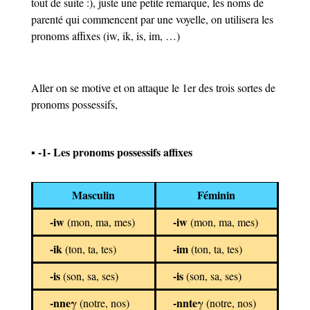
tout de suite :), juste une petite remarque, les noms de
parenté qui commencent par une voyelle, on utilisera les
pronoms affixes (iw, ik, is, im, …)
Aller on se motive et on attaque le 1er des trois sortes de
pronoms possessifs,
▪ -1- Les pronoms possessifs affixes
Masculin
Féminin
-iw
-iw
(mon, ma, mes)
(mon, ma, mes)
-ik
-im
(ton, ta, tes)
(ton, ta, tes)
-is
-is
(son, sa, ses)
(son, sa, ses)
-nneγ
-nnteγ
(notre, nos)
(notre, nos)