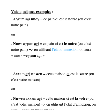
Voici quelques exemples
:
nneγ
le notre
. Aγṛum
agi
= ce pain-
ci
est
(ou c’est
notre pain)
ou
Nneγ
le notre
.
aγṛum
agi
= ce pain-ci est
(ou c’est
notre pain) => en utilisant
l’état d’annexion
, on aura
we
« nneγ
γṛum agi »
nnwen
la votre
. Axxam
agi
= cette maison-
ci
est
(ou
c’est votre maison)
ou
Nnwen
la votre
.
axxam
agi
= cette maison-
ci
est
(ou
c’est votre maison) => en utilisant l’état d’annexion, on
we
aura « nnewen
xxam agi »