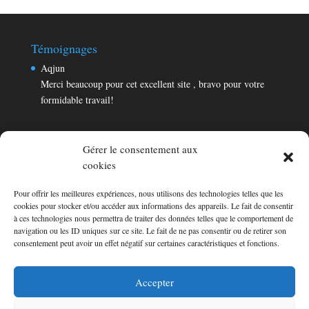
Témoignages
Aqjun
Merci beaucoup pour cet excellent site , bravo pour votre
formidable travail!
Gérer le consentement aux
cookies
Pour offrir les meilleures expériences, nous utilisons des technologies telles que les
Témoignages
cookies pour stocker et/ou accéder aux informations des appareils. Le fait de consentir
Aqjun
à ces technologies nous permettra de traiter des données telles que le comportement de
navigation ou les ID uniques sur ce site. Le fait de ne pas consentir ou de retirer son
Merci beaucoup pour cet excellent site , bravo pour votre
consentement peut avoir un effet négatif sur certaines caractéristiques et fonctions.
formidable travail!
Consultez les témoignages
Accepter