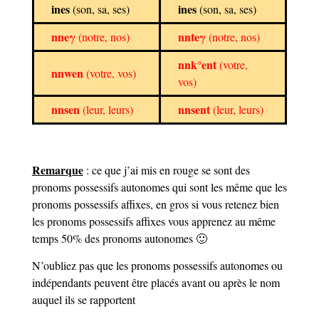
ines
ines
(son, sa, ses)
(son, sa, ses)
nneγ
nnteγ
(notre, nos)
(notre, nos)
nnk°ent
(votre,
nnwen
(votre, vos)
vos)
nnsen
nnsent
(leur, leurs)
(leur, leurs)
Remarque
: ce que j’ai mis en rouge se sont des
pronoms possessifs autonomes qui sont les même que les
pronoms possessifs affixes, en gros si vous retenez bien
les pronoms possessifs affixes vous apprenez au même
temps 50% des pronoms autonomes 🙂
N’oubliez pas que les pronoms possessifs autonomes ou
indépendants peuvent être placés avant ou après le nom
auquel ils se rapportent