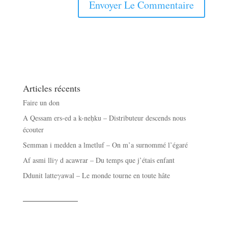
Articles récents
Faire un don
A Qessam ers-ed a k-neḥku – Distributeur descends nous
écouter
Semman i medden a lmetluf – On m’a surnommé l’égaré
Af asmi lliγ d acawrar – Du temps que j’étais enfant
Ddunit latteγawal – Le monde tourne en toute hâte
——————