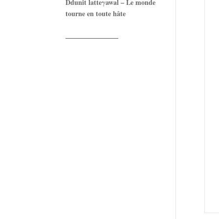
Ddunit latteγawal – Le monde
tourne en toute hâte
——————