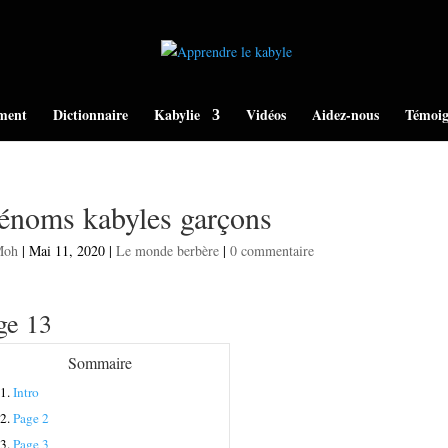
ment
Dictionnaire
Kabylie
Vidéos
Aidez-nous
Témoig
énoms kabyles garçons
Moh
|
Mai 11, 2020
|
Le monde berbère
|
0 commentaire
ge 13
Sommaire
1.
Intro
2.
Page 2
3.
Page 3