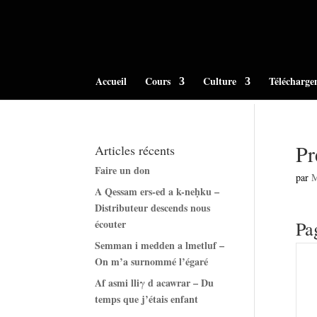
Accueil
Cours
Culture
Télécharge
Pr
Articles récents
Faire un don
par
A Qessam ers-ed a k-neḥku –
Distributeur descends nous
écouter
Pa
Semman i medden a lmetluf –
On m’a surnommé l’égaré
Af asmi lliγ d acawrar – Du
temps que j’étais enfant