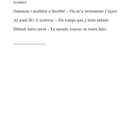
écouter
Semman i medden a lmetluf – On m’a surnommé l’égaré
Af asmi lliγ d acawrar – Du temps que j’étais enfant
Ddunit latteγawal – Le monde tourne en toute hâte
——————