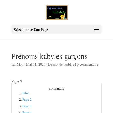
Sélectionner Une Page
Prénoms kabyles garçons
par
Moh
|
Mai 11, 2020
|
Le monde berbère
|
0 commentaire
Page 7
Sommaire
1.
Intro
2.
Page 2
3.
Page 3
4.
Page 4