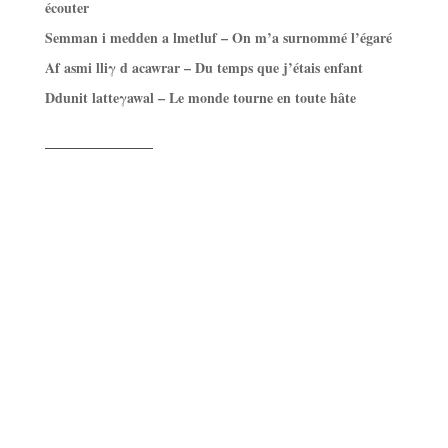
écouter
Semman i medden a lmetluf – On m’a surnommé l’égaré
Af asmi lliγ d acawrar – Du temps que j’étais enfant
Ddunit latteγawal – Le monde tourne en toute hâte
——————