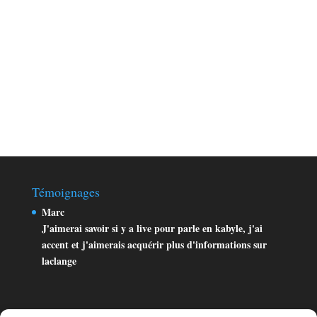
Témoignages
Marc
J'aimerai savoir si y a live pour parle en kabyle, j'ai
accent et j'aimerais acquérir plus d'informations sur
laclange
Aqjun
Merci beaucoup pour cet excellent site , bravo pour votre
formidable travail!