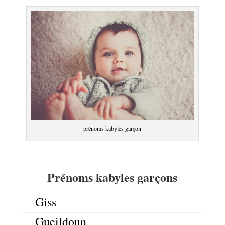
prénoms kabyles garçon
Prénoms kabyles garçons
Giss
Gueildoun