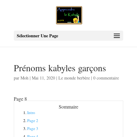
Sélectionner Une Page
Prénoms kabyles garçons
par
Moh
|
Mai 11, 2020
|
Le monde berbère
|
0 commentaire
Page 8
Sommaire
1.
Intro
2.
Page 2
3.
Page 3
4.
Page 4