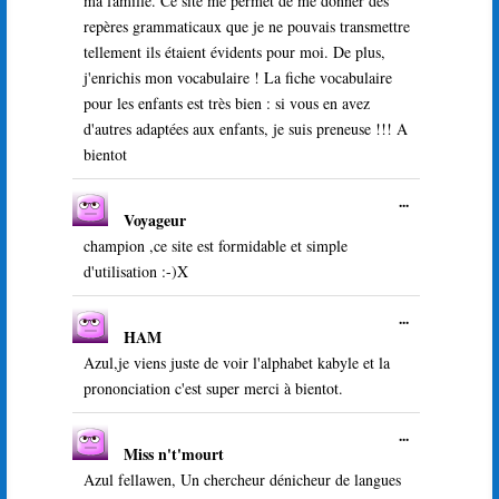
ma famille. Ce site me permet de me donner des
repères grammaticaux que je ne pouvais transmettre
tellement ils étaient évidents pour moi. De plus,
j'enrichis mon vocabulaire ! La fiche vocabulaire
pour les enfants est très bien : si vous en avez
d'autres adaptées aux enfants, je suis preneuse !!! A
bientot
Ouvrir/Ferme
...
Voyageur
cette
boîte
champion ,ce site est formidable et simple
méta.
d'utilisation :-)X
Ouvrir/Ferme
...
HAM
cette
boîte
Azul,je viens juste de voir l'alphabet kabyle et la
méta.
prononciation c'est super merci à bientot.
Ouvrir/Ferme
...
Miss n't'mourt
cette
boîte
Azul fellawen, Un chercheur dénicheur de langues