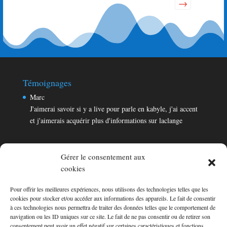
dans
→
la
liste
du
livre
d’or
Témoignages
Marc
J'aimerai savoir si y a live pour parle en kabyle, j'ai accent
et j'aimerais acquérir plus d'informations sur laclange
Gérer le consentement aux
cookies
Pour offrir les meilleures expériences, nous utilisons des technologies telles que les
Témoignages
cookies pour stocker et/ou accéder aux informations des appareils. Le fait de consentir
Marc
à ces technologies nous permettra de traiter des données telles que le comportement de
navigation ou les ID uniques sur ce site. Le fait de ne pas consentir ou de retirer son
J'aimerai savoir si y a live pour parle en kabyle, j'ai accent
consentement peut avoir un effet négatif sur certaines caractéristiques et fonctions.