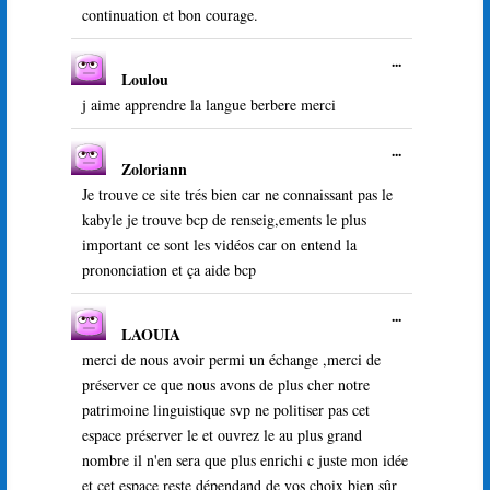
continuation et bon courage.
Ouvrir/Ferme
...
Loulou
cette
boîte
j aime apprendre la langue berbere merci
méta.
Ouvrir/Ferme
...
Zoloriann
cette
boîte
Je trouve ce site trés bien car ne connaissant pas le
méta.
kabyle je trouve bcp de renseig,ements le plus
important ce sont les vidéos car on entend la
prononciation et ça aide bcp
Ouvrir/Ferme
...
LAOUIA
cette
boîte
merci de nous avoir permi un échange ,merci de
méta.
préserver ce que nous avons de plus cher notre
patrimoine linguistique svp ne politiser pas cet
espace préserver le et ouvrez le au plus grand
nombre il n'en sera que plus enrichi c juste mon idée
et cet espace reste dépendand de vos choix bien sûr