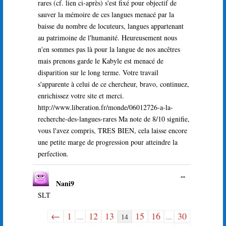
méta.
rares (cf. lien ci-après) s'est fixé pour objectif de
sauver la mémoire de ces langues menacé par la
baisse du nombre de locuteurs, langues appartenant
au patrimoine de l'humanité. Heureusement nous
n'en sommes pas là pour la langue de nos ancêtres
mais prenons garde le Kabyle est menacé de
disparition sur le long terme. Votre travail
s'apparente à celui de ce chercheur, bravo, continuez,
enrichissez votre site et merci.
http://www.liberation.fr/monde/06012726-a-la-
recherche-des-langues-rares Ma note de 8/10 signifie,
vous l'avez compris, TRES BIEN, cela laisse encore
une petite marge de progression pour atteindre la
perfection.
Ouvrir/Ferme
...
Nani9
cette
boîte
SLT
méta.
←
1
12
13
15
16
30
Navigation
...
14
...