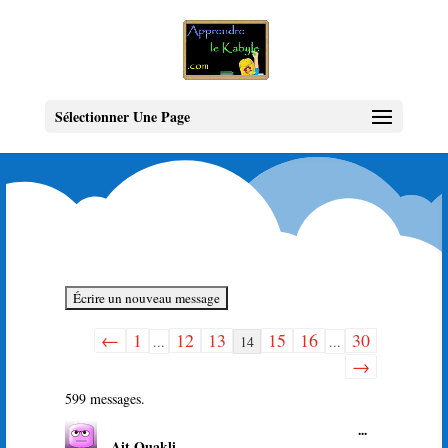
Sélectionner Une Page
←
1
12
13
15
16
30
Navigation
...
14
...
dans
→
la
599 messages.
liste
Ouvrir/Ferme
...
du
Ait Ouakli