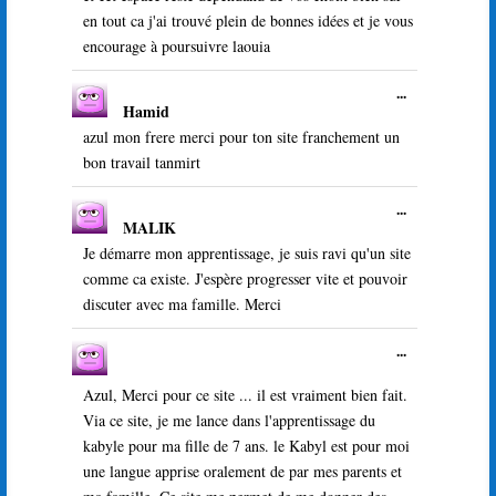
en tout ca j'ai trouvé plein de bonnes idées et je vous
encourage à poursuivre laouia
Ouvrir/Ferme
...
Hamid
cette
boîte
azul mon frere merci pour ton site franchement un
méta.
bon travail tanmirt
Ouvrir/Ferme
...
MALIK
cette
boîte
Je démarre mon apprentissage, je suis ravi qu'un site
méta.
comme ca existe. J'espère progresser vite et pouvoir
discuter avec ma famille. Merci
Ouvrir/Ferme
...
cette
boîte
Azul, Merci pour ce site ... il est vraiment bien fait.
méta.
Via ce site, je me lance dans l'apprentissage du
kabyle pour ma fille de 7 ans. le Kabyl est pour moi
une langue apprise oralement de par mes parents et