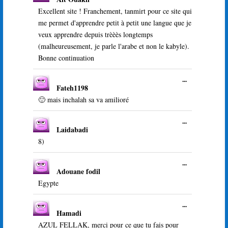
cette
livre
boîte
Excellent site ! Franchement, tanmirt pour ce site qui
d’or
méta.
me permet d'apprendre petit à petit une langue que je
veux apprendre depuis trèèès longtemps
(malheureusement, je parle l'arabe et non le kabyle).
Bonne continuation
Ouvrir/Ferme
...
Fateh1198
cette
boîte
🙂 mais inchalah sa va amilioré
méta.
Ouvrir/Ferme
...
Laidabadi
cette
boîte
8)
méta.
Ouvrir/Ferme
...
Adouane fodil
cette
boîte
Egypte
méta.
Ouvrir/Ferme
...
Hamadi
cette
boîte
AZUL FELLAK, merci pour ce que tu fais pour