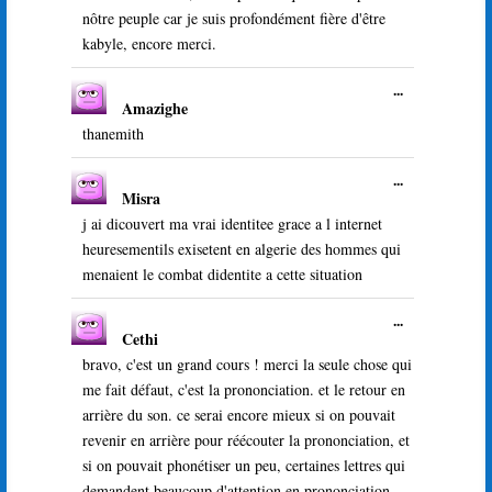
méta.
nôtre peuple car je suis profondément fière d'être
kabyle, encore merci.
Ouvrir/Ferme
...
Amazighe
cette
boîte
thanemith
méta.
Ouvrir/Ferme
...
Misra
cette
boîte
j ai dicouvert ma vrai identitee grace a l internet
méta.
heuresementils exisetent en algerie des hommes qui
menaient le combat didentite a cette situation
Ouvrir/Ferme
...
Cethi
cette
boîte
bravo, c'est un grand cours ! merci la seule chose qui
méta.
me fait défaut, c'est la prononciation. et le retour en
arrière du son. ce serai encore mieux si on pouvait
revenir en arrière pour réécouter la prononciation, et
si on pouvait phonétiser un peu, certaines lettres qui
demandent beaucoup d'attention en prononciation.