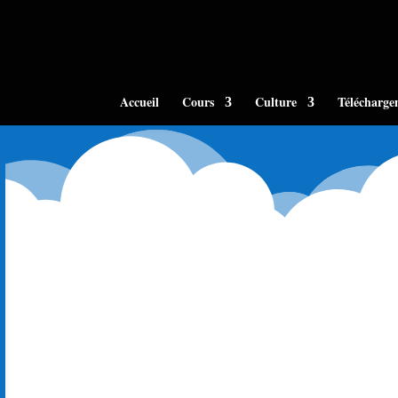
Accueil
Cours
Culture
Télécharge
599 messages.
Zouina
😯 Azul enfin je ne sais depuis combien de temps 