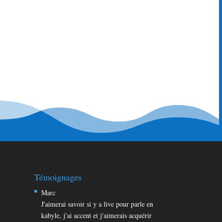
sament!! vous comprenez jesperre) 😳 sinon je
Ouvrir/Fermer
...
cette
boîte
veilleueuse grace a vous , dailleur je prend note a
méta.
es conseils pour mieux avancer ds l apprentissage de
1
14
15
17
18
30
→
igation
...
16
...
s
e
re
r
Témoignages
Marc
J'aimerai savoir si y a live pour parle en
kabyle, j'ai accent et j'aimerais acquérir