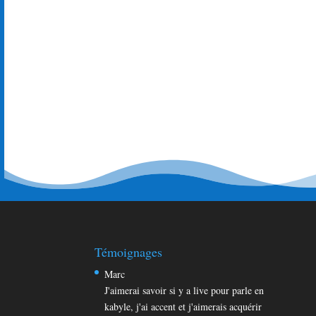
ne peut meme pas rigolé avec mais couzins (je rigo
raconte ma vie dsl lol merciiii pour ton site et bra
Abati
bjr tanemirt pour ce cite que je trouve genial ,et 
chaque fois que je le visiste sur un calpin que je
la langue kabyle . tanemirt.
Témoignages
Marc
J'aimerai savoir si y a live pour parle en
kabyle, j'ai accent et j'aimerais acquérir