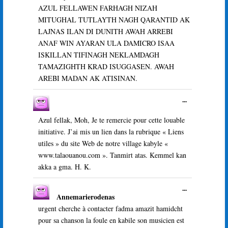
boîte
AZUL FELLAWEN FARHAGH NIZAH
méta.
MITUGHAL TUTLAYTH NAGH QARANTID AK
LAJNAS ILAN DI DUNITH AWAH ARREBI
ANAF WIN AYARAN ULA DAMICRO ISAA
ISKILLAN TIFINAGH NEKLAMDAGH
TAMAZIGHTH KRAD ISUGGASEN. AWAH
AREBI MADAN AK ATISINAN.
Ouvrir/Ferme
...
cette
boîte
Azul fellak, Moh, Je te remercie pour cette louable
méta.
initiative. J’ai mis un lien dans la rubrique « Liens
utiles » du site Web de notre village kabyle «
www.talaouanou.com ». Tanmirt atas. Kemmel kan
akka a gma. H. K.
Ouvrir/Ferme
...
Annemarierodenas
cette
boîte
urgent cherche à contacter fadma amazit hamidcht
méta.
pour sa chanson la foule en kabile son musicien est