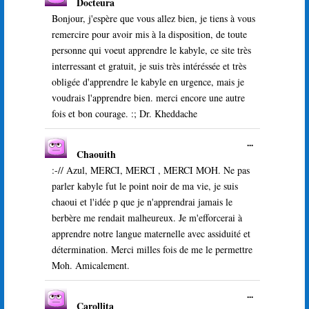
Docteura
cette
boîte
Bonjour, j'espère que vous allez bien, je tiens à vous
méta.
remercire pour avoir mis à la disposition, de toute
personne qui voeut apprendre le kabyle, ce site très
interressant et gratuit, je suis très intéréssée et très
obligée d'apprendre le kabyle en urgence, mais je
voudrais l'apprendre bien. merci encore une autre
fois et bon courage. :; Dr. Kheddache
Ouvrir/Ferme
...
Chaouith
cette
boîte
:-// Azul, MERCI, MERCI , MERCI MOH. Ne pas
méta.
parler kabyle fut le point noir de ma vie, je suis
chaoui et l'idée p que je n'apprendrai jamais le
berbère me rendait malheureux. Je m'efforcerai à
apprendre notre langue maternelle avec assiduité et
détermination. Merci milles fois de me le permettre
Moh. Amicalement.
Ouvrir/Ferme
...
Carollita
cette