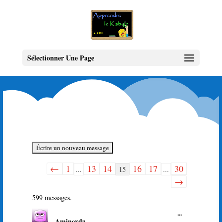
Sélectionner Une Page
←
1
13
14
16
17
30
Navigation
...
15
...
dans
→
la
599 messages.
liste
Ouvrir/Ferme
...
du
Aminexdz