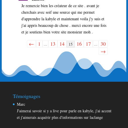
boîte
Je remercie bien les créateur de ce site . avant je
méta.
cherchais avec soif une source qui me permet
d'apprendre la kabyle et maintenant voila j'y suis et
j'ai appris beaucoup de chose . merci encore une fois
et je soutiens bien votre site monsieur moh .
←
1
13
14
16
17
30
Navigation
...
15
...
dans
→
la
liste
du
livre
d’or
Témoignages
Marc
J'aimerai savoir si y a live pour parle en kabyle, j'ai accent
et j'aimerais acquérir plus d'informations sur laclange
Aqjun