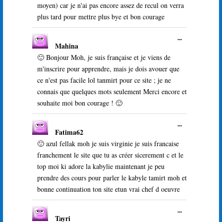
moyen) car je n'ai pas encore assez de recul on verra
plus tard pour mettre plus bye et bon courage
Ouvrir/Ferme
...
Mahina
cette
boîte
🙂 Bonjour Moh, je suis française et je viens de
méta.
m'inscrire pour apprendre, mais je dois avouer que
ce n'est pas facile lol tanmirt pour ce site ; je ne
connais que quelques mots seulement Merci encore et
souhaite moi bon courage ! 🙂
Ouvrir/Ferme
...
Fatima62
cette
boîte
🙂 azul fellak moh je suis virginie je suis francaise
méta.
franchement le site que tu as créer sicerement c et le
top moi ki adore la kabylie maintenant je peu
prendre des cours pour parler le kabyle tamirt moh et
bonne continuation ton site etun vrai chef d oeuvre
Ouvrir/Ferme
...
Tayri
cette