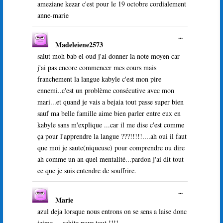
ameziane kezar c'est pour le 19 octobre cordialement
anne-marie
Ouvrir/Ferme
...
Madeleiene2573
cette
boîte
salut moh bab el oud j'ai donner la note moyen car
méta.
j'ai pas encore commencer mes cours mais
franchement la langue kabyle c'est mon pire
ennemi..c'est un problème consécutive avec mon
mari...et quand je vais a bejaia tout passe super bien
sauf ma belle famille aime bien parler entre eux en
kabyle sans m'explique ...car il me dise c'est comme
ça pour l'apprendre la langue ???!!!!!....ah oui il faut
que moi je saute(niqueuse) pour comprendre ou dire
ah comme un an quel mentalité...pardon j'ai dit tout
ce que je suis entendre de souffrire.
Ouvrir/Ferme
...
Marie
cette
boîte
azul deja lorsque nous entrons on se sens a laise donc
méta.
jaime.....sahite pour tout !!!!