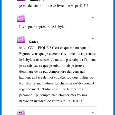
cette
livre
boîte
je me demande !! ou è ce livre don vs parlè ???
d’or
méta.
Ouvrir/Ferme
...
cette
boîte
Livre pour apprendre le kabyle.
méta.
Ouvrir/Ferme
...
Kader
cette
boîte
MA - GNI - FIQUE ! C'est ce qui me manquait!
méta.
Figurez-vous que je cherche absolument à apprendre
le kabyle sans succès. Je ne suis pas kabyle (d'ailleur,
je ne sais pas ce que je suis...) mais je trouve
dommage de ne pas comprendre des gens qui
habitent en face de moi et d'être toujours obligé de
leur dire de me traduire les chansons qu'ils écoutent
régulièrement. "Entre nous... ne le répétez à
personne... je compte bien étonner mes voisins
kabyle en m'aidant de votre site... CHUUUT !
Ouvrir/Ferme
...