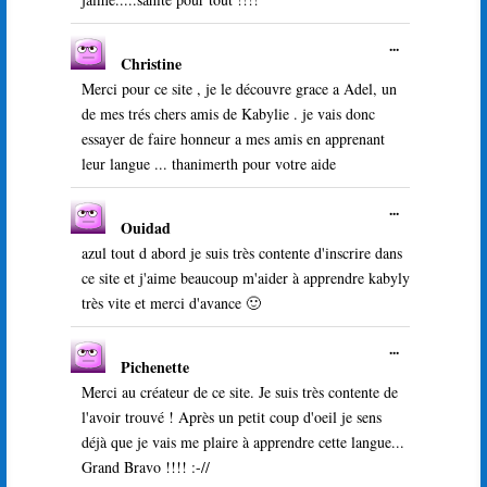
Ouvrir/Ferme
...
Christine
cette
boîte
Merci pour ce site , je le découvre grace a Adel, un
méta.
de mes trés chers amis de Kabylie . je vais donc
essayer de faire honneur a mes amis en apprenant
leur langue ... thanimerth pour votre aide
Ouvrir/Ferme
...
Ouidad
cette
boîte
azul tout d abord je suis très contente d'inscrire dans
méta.
ce site et j'aime beaucoup m'aider à apprendre kabyly
très vite et merci d'avance 🙂
Ouvrir/Ferme
...
Pichenette
cette
boîte
Merci au créateur de ce site. Je suis très contente de
méta.
l'avoir trouvé ! Après un petit coup d'oeil je sens
déjà que je vais me plaire à apprendre cette langue...
Grand Bravo !!!! :-//