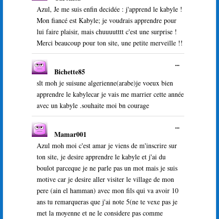
boîte
Azul, Je me suis enfin decidée : j'apprend le kabyle !
méta.
Mon fiancé est Kabyle; je voudrais apprendre pour
lui faire plaisir, mais chuuuutttt c'est une surprise !
Merci beaucoup pour ton site, une petite merveille !!
Ouvrir/Ferme
...
Bichette85
cette
boîte
slt moh je suisune algerienne(arabe)je voeux bien
méta.
apprendre le kabylecar je vais me marrier cette année
avec un kabyle .souhaite moi bn courage
Ouvrir/Ferme
...
Mamar001
cette
boîte
Azul moh moi c'est amar je viens de m'inscrire sur
méta.
ton site, je desire apprendre le kabyle et j'ai du
boulot parceque je ne parle pas un mot mais je suis
motive car je desire aller visiter le village de mon
pere (ain el hamman) avec mon fils qui va avoir 10
ans tu remarqueras que j'ai note 5(ne te vexe pas je
met la moyenne et ne le considere pas comme