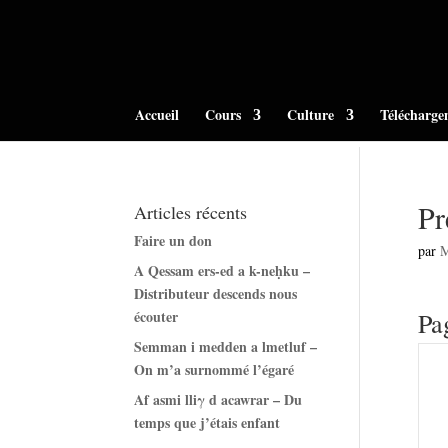
Accueil
Cours
Culture
Télécharge
Pr
Articles récents
Faire un don
par
A Qessam ers-ed a k-neḥku –
Distributeur descends nous
écouter
Pa
Semman i medden a lmetluf –
On m’a surnommé l’égaré
Af asmi lliγ d acawrar – Du
temps que j’étais enfant