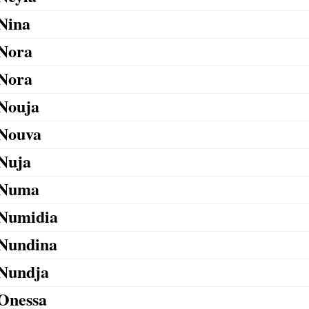
Nina
Nora
Nora
Nouja
Nouva
Nuja
Numa
Numidia
Nundina
Nundja
Onessa