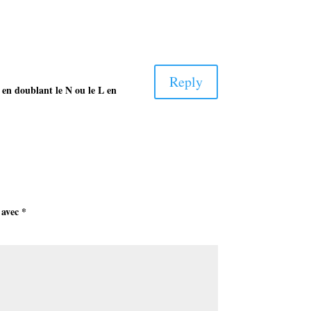
Reply
 en doublant le N ou le L en
 avec
*