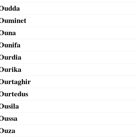
Oudda
Ouminet
Ouna
Ounifa
Ourdia
Ourika
Ourtaghir
Ourtedus
Ousila
Oussa
Ouza