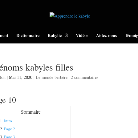
ment
Dictionnaire
Kabylie
Vidéos
Aidez-nous
Témoig
énoms kabyles filles
Moh
|
Mai 11, 2020
|
Le monde berbère
|
2 commentaires
ge 10
Sommaire
1.
Intro
2.
Page 2
3.
Page 3