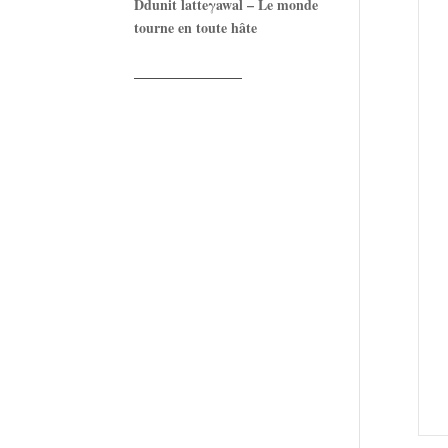
Ddunit latteγawal – Le monde
tourne en toute hâte
——————