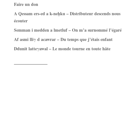
Faire un don
A Qessam ers-ed a k-neḥku – Distributeur descends nous
écouter
Semman i medden a lmetluf – On m’a surnommé l’égaré
Af asmi lliγ d acawrar – Du temps que j’étais enfant
Ddunit latteγawal – Le monde tourne en toute hâte
——————