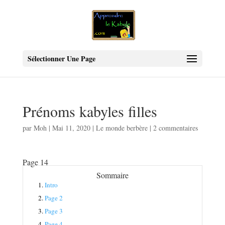
Sélectionner Une Page
Prénoms kabyles filles
par
Moh
|
Mai 11, 2020
|
Le monde berbère
|
2 commentaires
Page 14
Sommaire
1.
Intro
2.
Page 2
3.
Page 3
4.
Page 4