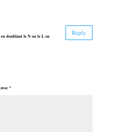
Reply
 en doublant le N ou le L en
 avec
*