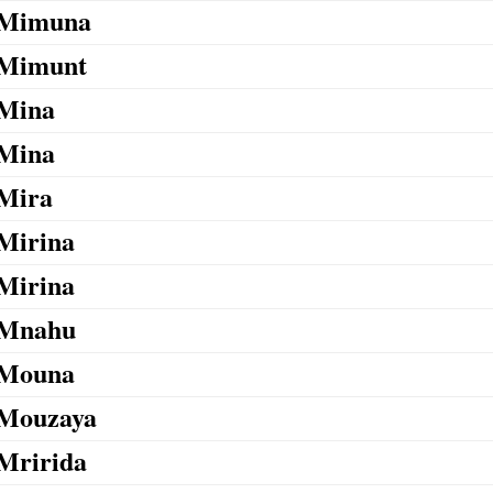
Mimuna
Mimunt
Mina
Mina
Mira
Mirina
Mirina
Mnahu
Mouna
Mouzaya
Mririda