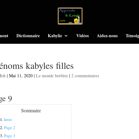
ment
Dictionnaire
Kabylie
Vidéos
Aidez-nous
Témoig
énoms kabyles filles
Moh
|
Mai 11, 2020
|
Le monde berbère
|
2 commentaires
ge 9
Sommaire
1.
Intro
2.
Page 2
3.
Page 3