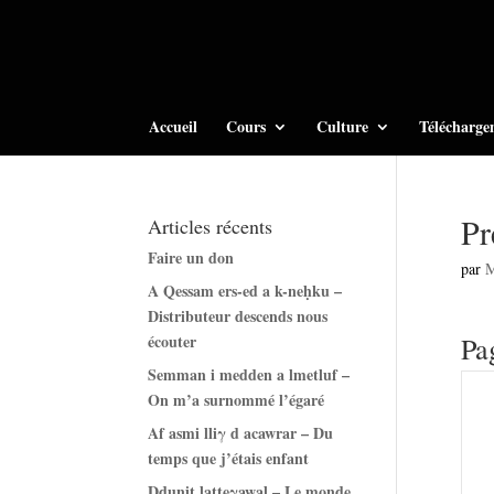
Accueil
Cours
Culture
Télécharge
Pr
Articles récents
Faire un don
par
A Qessam ers-ed a k-neḥku –
Distributeur descends nous
écouter
Pa
Semman i medden a lmetluf –
On m’a surnommé l’égaré
Af asmi lliγ d acawrar – Du
temps que j’étais enfant
Ddunit latteγawal – Le monde